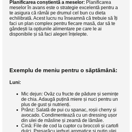
Planificarea conștientă a meselor:
Planificarea
meselor în avans este o strategie excelentă pentru a
te asigura că rămâi pe drumul cel bun cu dieta
echilibrată. Acest lucru nu înseamnă că trebuie să îți
faci un plan complex pentru fiecare masă, dar să te
gândești la opțiunile alimentare pe care le ai
disponibile și să faci alegeri înțelepte.
Exemplu de meniu pentru o săptămână:
Luni:
Mic dejun: Ovăz cu fructe de pădure și semințe
de chia. Adaugă puțină miere și nuci pentru un
plus de gust și nutrienți.
Prânz: Salată de pui cu spanac, roșii cherry și
avocado. Condimentează cu un dressing ușor
din ulei de măsline și zeamă de lămâie.
Cină: File de cod la cuptor cu broccoli și cartofi
dulci. Presarăcu ierburi aromatice și puțin ulei