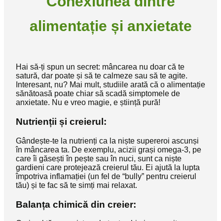
Conexiunea dintre
alimentație și anxietate
Hai să-ți spun un secret: mâncarea nu doar că te
satură, dar poate și să te calmeze sau să te agite.
Interesant, nu? Mai mult, studiile arată că o alimentație
sănătoasă poate chiar să scadă simptomele de
anxietate. Nu e vreo magie, e știință pură!
Nutrienții și creierul:
Gândește-te la nutrienți ca la niște supereroi ascunși
în mâncarea ta. De exemplu, acizii grași omega-3, pe
care îi găsești în pește sau în nuci, sunt ca niște
gardieni care protejează creierul tău. Ei ajută la lupta
împotriva inflamației (un fel de “bully” pentru creierul
tău) și te fac să te simți mai relaxat.
Balanța chimică din creier: