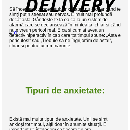
Să începem cu începutul: anxietatea nu e doar când te
simți puțin stresat sau nervos. E mult mai profundă
decât asta. Gândește-te la ea ca la un sistem de
alarmă care se declanșează în mintea ta, chiar și când
nu e vreun pericol real. E ca și cum ai avea un
0
detectiv hiperactiv în cap care tot timpul spune: „Asta e
periculos!” sau „Trebuie să ne îngrijorăm de asta!”,
chiar și pentru lucruri mărunte.
Tipuri de anxietate:
Există mai multe tipuri de anxietate. Unii se simt
anxioși tot timpul, alții doar în anumite situații. E
important să înțelegem că fiecare tip are