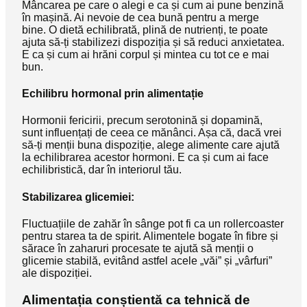
Mâncarea pe care o alegi e ca și cum ai pune benzină
în mașină. Ai nevoie de cea bună pentru a merge
bine. O dietă echilibrată, plină de nutrienți, te poate
ajuta să-ți stabilizezi dispoziția și să reduci anxietatea.
E ca și cum ai hrăni corpul și mintea cu tot ce e mai
bun.
Echilibru hormonal prin alimentație
Hormonii fericirii, precum serotonină și dopamină,
sunt influențați de ceea ce mănânci. Așa că, dacă vrei
să-ți menții buna dispoziție, alege alimente care ajută
la echilibrarea acestor hormoni. E ca și cum ai face
echilibristică, dar în interiorul tău.
Stabilizarea glicemiei:
Fluctuațiile de zahăr în sânge pot fi ca un rollercoaster
pentru starea ta de spirit. Alimentele bogate în fibre și
sărace în zaharuri procesate te ajută să menții o
glicemie stabilă, evitând astfel acele „văi” și „vârfuri”
ale dispoziției.
Alimentația conștientă ca tehnică de