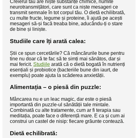
Creierul tău are niște substanțe chimice, numite
neurotransmițători, care sunt ca niște mesageri ce
transmit semnale în tot corpul tău. O dietă echilibrată,
cu multe fructe, legume și proteine, îi ajută pe acești
mesageri să-și facă treaba bine, aducându-ți o stare
de bine și liniște.
Studiile care îți arată calea:
Știi ce spun cercetările? Că mâncărurile bune pentru
tine nu doar că te fac să te simți mai sănătos, dar și
mai fericit.
Studiile
arată că o dietă bogată în nutrienți
esențiali și probiotice (bacteriile bune din iaurt, de
exemplu) poate ajuta la scăderea anxietății.
Alimentația – o piesă din puzzle:
Mâncarea nu e un leac magic, dar este o piesă
importantă din puzzle-ul sănătății tale mintale.
Combinată cu alte tratamente, cum ar fi terapia sau
meditația, poate face o diferență mare. E ca și cum ai
construi un castel de nisip: fiecare grăunte contează.
Dietă echilibrată: