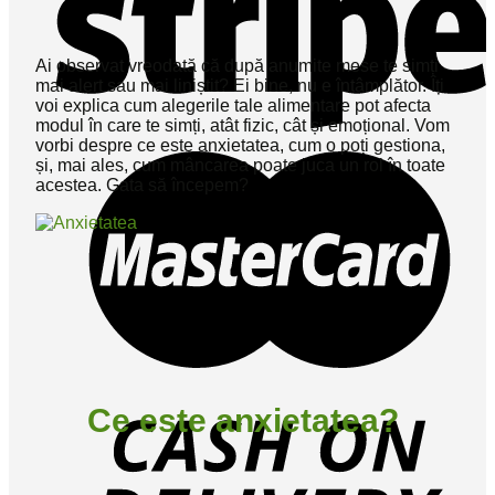
Ai observat vreodată că după anumite mese te simți
mai alert sau mai liniștit? Ei bine, nu e întâmplător. Îți
voi explica cum alegerile tale alimentare pot afecta
modul în care te simți, atât fizic, cât și emoțional. Vom
vorbi despre ce este anxietatea, cum o poți gestiona,
și, mai ales, cum mâncarea poate juca un rol în toate
acestea. Gata să începem?
Ce este anxietatea?