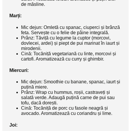
de măsline.
Marți:
Mic dejun: Omletă cu spanac, ciuperci și brânză
feta. Servește cu o felie de pâine integrală.
Prânz: Tăviță cu legume la cuptor (morcovi,
dovlecei, ardei) și piept de pui marinat în iaurt și
mirodenii.
Cină: Tocăniță vegetariană cu linte, morcovi și
cartofi. Aromatizează cu curry și ghimbir.
Miercuri:
Mic dejun: Smoothie cu banane, spanac, iaurt și
puțină miere.
Prânz: Wrap cu hummus, roșii, castraveți și
salată verde. Adaugă puțină carne de pui sau
tofu, dacă dorești.
Cină: Tocăniță de porc cu fasole neagră și
avocado. Aromatizează cu coriandru și lime.
Joi: