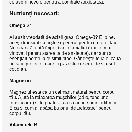
ce avem nevoie pentru a combate anxietatea.
Nutrienți necesari:
Omega-3:
Ai auzit vreodată de acizii grași Omega-3? Ei bine,
acești tipi sunt ca niște supereroi pentru creierul tău.
Nu doar că luptă împotriva inflamației (unul dintre
vinovații pentru starea ta de anxietate), dar sunt și
esențiali pentru a te simți bine. Gândește-te la ei ca la
un scut protector care îți păzește creierul de stresul
cotidian.
Magneziu:
Magneziul este ca un calmant natural pentru corpul
tău. Ajută la relaxarea mușchilor (adio, tensiune
musculară!) și te poate ajuta să ai un somn odihnitor.
E ca și cum ai apăsa butonul de „relaxare” pentru
corpul tău.
Vitaminele B: