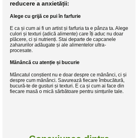
reducere a anxietății:
Alege cu grijă ce pui în farfurie
E ca și cum ai fi un artist și farfuria ta e pânza ta. Alege
culori și texturi (adică alimente) care îți aduc nu doar
plăcere, ci și nutrienți. Stai departe de capcanele
zaharurilor adăugate și ale alimentelor ultra-
procesate.
Mănâncă cu atenție și bucurie
Mâncatul conștient nu e doar despre ce mănânci, ci și
despre cum mănânci. Savurează fiecare îmbucătură,
bucură-te de gusturi și texturi. E ca și cum ai face din
fiecare masă o mică sărbătoare pentru simțurile tale.