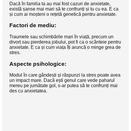
Dacă în familia ta au mai fost cazuri de anxietate,
există șanse mai mari să te confrunți și tu cu ea. E ca
și cum ai moșteni o rețetă genetică pentru anxietate.
Factori de mediu:
Traumele sau schimbările mari în viață, precum un
divorț sau pierderea jobului, pot fi ca o scânteie pentru
anxietate. E ca și cum viața îți aruncă o minge grea de
stres.
Aspecte psihologice:
Modul în care gândești și răspunzi la stres poate avea
un impact mare. Dacă ești genul care vede paharul
mereu pe jumătate gol, s-ar putea să te confrunți mai
des cu anxietatea.