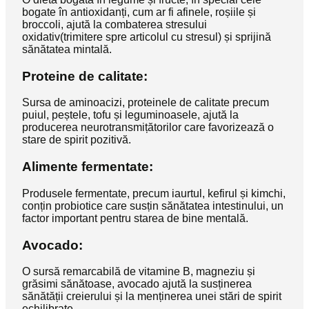
bogate în antioxidanți, cum ar fi afinele, roșiile și
broccoli, ajută la combaterea stresului
oxidativ(trimitere spre articolul cu stresul) și sprijină
sănătatea mintală.
Proteine de calitate:
Sursa de aminoacizi, proteinele de calitate precum
puiul, peștele, tofu și leguminoasele, ajută la
producerea neurotransmițătorilor care favorizează o
stare de spirit pozitivă.
Alimente fermentate:
Produsele fermentate, precum iaurtul, kefirul și kimchi,
conțin probiotice care susțin sănătatea intestinului, un
factor important pentru starea de bine mentală.
Avocado:
O sursă remarcabilă de vitamine B, magneziu și
grăsimi sănătoase, avocado ajută la susținerea
sănătății creierului și la menținerea unei stări de spirit
echilibrate.