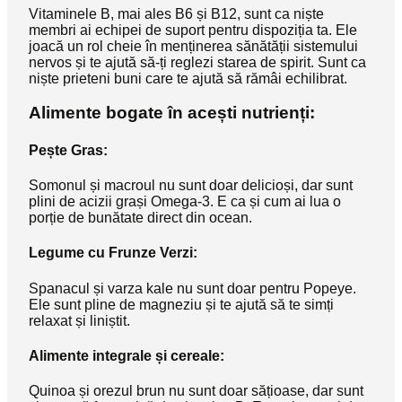
Vitaminele B, mai ales B6 și B12, sunt ca niște
membri ai echipei de suport pentru dispoziția ta. Ele
joacă un rol cheie în menținerea sănătății sistemului
nervos și te ajută să-ți reglezi starea de spirit. Sunt ca
niște prieteni buni care te ajută să rămâi echilibrat.
Alimente bogate în acești nutrienți:
Pește Gras:
Somonul și macroul nu sunt doar delicioși, dar sunt
plini de acizii grași Omega-3. E ca și cum ai lua o
porție de bunătate direct din ocean.
Legume cu Frunze Verzi:
Spanacul și varza kale nu sunt doar pentru Popeye.
Ele sunt pline de magneziu și te ajută să te simți
relaxat și liniștit.
Alimente integrale și cereale:
Quinoa și orezul brun nu sunt doar sățioase, dar sunt