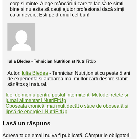
corp și minte. Alege mâncăruri care te fac să te simți
bine și nu ezita să cauți ajutor profesional dacă simți
că ai nevoie. Ești pe drumul cel bun!
Iulia Bledea - Tehnician Nutritionist NutriFitUp
Autor:
Iulia Bledea
- Tehnician Nutriționist cu peste 5 ani
de experiență și autoarea mai multor cărți despre slăbit
sănătos și natural.
Idei de meniu pentru postul intermitent: Metode, rețete și
jurnal alimentar | NutriFitUp
Oboseala cronică: mai mult decât o stare de oboseală și
lipsă de energie | NutriFitUp
Lasă un răspuns
Adresa ta de email nu va fi publicată.
Câmpurile obligatorii