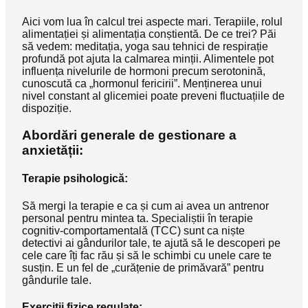
Aici vom lua în calcul trei aspecte mari. Terapiile, rolul
alimentației și alimentația conștientă. De ce trei? Păi
să vedem: meditația, yoga sau tehnici de respirație
profundă pot ajuta la calmarea minții. Alimentele pot
influența nivelurile de hormoni precum serotonină,
cunoscută ca „hormonul fericirii”. Menținerea unui
nivel constant al glicemiei poate preveni fluctuațiile de
dispoziție.
Abordări generale de gestionare a
anxietății:
Terapie psihologică:
Să mergi la terapie e ca și cum ai avea un antrenor
personal pentru mintea ta. Specialiștii în terapie
cognitiv-comportamentală (TCC) sunt ca niște
detectivi ai gândurilor tale, te ajută să le descoperi pe
cele care îți fac rău și să le schimbi cu unele care te
susțin. E un fel de „curățenie de primăvară” pentru
gândurile tale.
Exerciții fizice regulate: