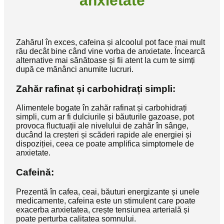
anxietate
Zahărul în exces, cafeina și alcoolul pot face mai mult
rău decât bine când vine vorba de anxietate. Încearcă
alternative mai sănătoase și fii atent la cum te simți
după ce mănânci anumite lucruri.
Zahăr rafinat și carbohidrați simpli:
Alimentele bogate în zahăr rafinat și carbohidrați
simpli, cum ar fi dulciurile și băuturile gazoase, pot
provoca fluctuații ale nivelului de zahăr în sânge,
ducând la creșteri și scăderi rapide ale energiei și
dispoziției, ceea ce poate amplifica simptomele de
anxietate.
Cafeină:
Prezentă în cafea, ceai, băuturi energizante și unele
medicamente, cafeina este un stimulent care poate
exacerba anxietatea, crește tensiunea arterială și
poate perturba calitatea somnului.