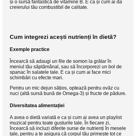
și o sursă fantastică de vitamine B. E ca și cum ai da
creierului tău combustibil de calitate.
Cum integrezi acești nutrienți în dietă?
Exemple practice
Încearcă să adaugi un file de somon la grătar în
meniul tău săptămânal, sau să încorporezi un bol de
spanac în salatele tale. E ca și cum ai face mici
schimbări cu efecte mari.
Pentru un mic dejun sățios, optează pentru ovăz cu
nuci (altă sursă bună de Omega-3) și fructe de pădure.
Diversitatea alimentației
A avea o dietă variată e ca și cum ai avea un playlist
muzical pentru toate gusturile tale. În fiecare zi,
încearcă să incluzi diferite surse de nutrienți în mesele
tale, pentru a te asigura că corpul tău primește tot ce