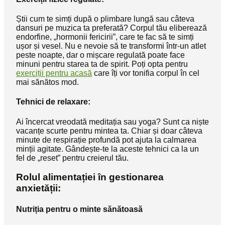
Știi cum te simți după o plimbare lungă sau câteva
dansuri pe muzica ta preferată? Corpul tău eliberează
endorfine, „hormonii fericirii”, care te fac să te simți
ușor și vesel. Nu e nevoie să te transformi într-un atlet
peste noapte, dar o mișcare regulată poate face
minuni pentru starea ta de spirit. Poți opta pentru
exerciții pentru acasă
care îți vor tonifia corpul în cel
mai sănătos mod.
Tehnici de relaxare:
Ai încercat vreodată meditația sau yoga? Sunt ca niște
vacanțe scurte pentru mintea ta. Chiar și doar câteva
minute de respirație profundă pot ajuta la calmarea
minții agitate. Gândește-te la aceste tehnici ca la un
fel de „reset” pentru creierul tău.
Rolul alimentației în gestionarea
anxietății:
Nutriția pentru o minte sănătoasă