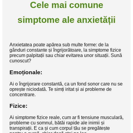
Cele mai comune
simptome ale anxietății
Anxietatea poate apărea sub multe forme: de la
gânduri constante și îngrijorătoare, la simptome fizice
precum palpitații sau chiar evitarea unor situații. Sună
cunoscut?
Emoționale:
Ai o îngrijorare constantă, ca un fond sonor care nu se
oprește niciodată. Te simți iritat și ai probleme de
concentrare.
Fizice
:
Ai simptome fizice reale, cum ar fi tensiune musculară,
probleme cu somnul, bătăi rapide ale inimii și
transpirații. E ca și cum corpul tău se pregătește