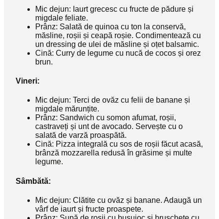
Mic dejun: Iaurt grecesc cu fructe de pădure și
migdale feliate.
Prânz: Salată de quinoa cu ton la conservă,
măsline, roșii și ceapă roșie. Condimentează cu
un dressing de ulei de măsline și oțet balsamic.
Cină: Curry de legume cu nucă de cocos și orez
brun.
Vineri:
Mic dejun: Terci de ovăz cu felii de banane și
migdale mărunțite.
Prânz: Sandwich cu somon afumat, roșii,
castraveți și unt de avocado. Servește cu o
salată de varză proaspătă.
Cină: Pizza integrală cu sos de roșii făcut acasă,
brânză mozzarella redusă în grăsime și multe
legume.
Sâmbătă:
Mic dejun: Clătite cu ovăz și banane. Adaugă un
vârf de iaurt și fructe proaspete.
Prânz: Supă de roșii cu busuioc și bruschete cu