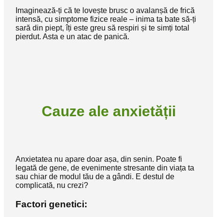
Imaginează-ți că te lovește brusc o avalanșă de frică
intensă, cu simptome fizice reale – inima ta bate să-ți
sară din piept, îți este greu să respiri și te simți total
pierdut. Asta e un atac de panică.
Cauze ale anxietății
Anxietatea nu apare doar așa, din senin. Poate fi
legată de gene, de evenimente stresante din viața ta
sau chiar de modul tău de a gândi. E destul de
complicată, nu crezi?
Factori genetici: