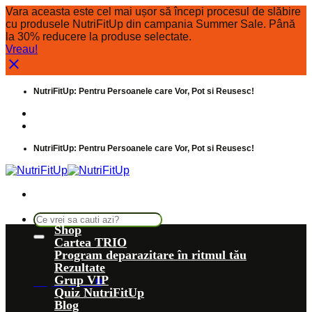
Vara aceasta este cel mai ușor să începi procesul de slăbire
cu produsele NutriFitUp din campania Summer Sale. Până
la 30% reducere la produse selectate.
Vreau!
Skip
NutriFitUp: Pentru Persoanele care Vor, Pot si Reusesc!
to
content
Intrebari frecvente
Despre noi
NutriFitUp: Pentru Persoanele care Vor, Pot si Reusesc!
Caută
Shop
după:
Cartea TRIO
Program deparazitare în ritmul tău
Autentificare
Rezultate
Grup VIP
Coș /
0,00
lei
0
Quiz NutriFitUp
Coș
Blog