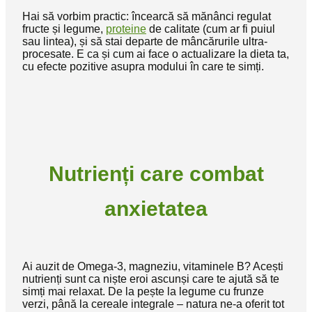
Hai să vorbim practic: încearcă să mănânci regulat
fructe și legume,
proteine
de calitate (cum ar fi puiul
sau lintea), și să stai departe de mâncărurile ultra-
procesate. E ca și cum ai face o actualizare la dieta ta,
cu efecte pozitive asupra modului în care te simți.
Nutrienți care combat
anxietatea
Ai auzit de Omega-3, magneziu, vitaminele B? Acești
nutrienți sunt ca niște eroi ascunși care te ajută să te
simți mai relaxat. De la pește la legume cu frunze
verzi, până la cereale integrale – natura ne-a oferit tot