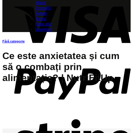
Slabit
Exercitii
Retete
Jurnal
Educatie
Interviuri
Fără categorie
Ce este anxietatea și cum
să o combați prin
alimentație? | NutriFitUp