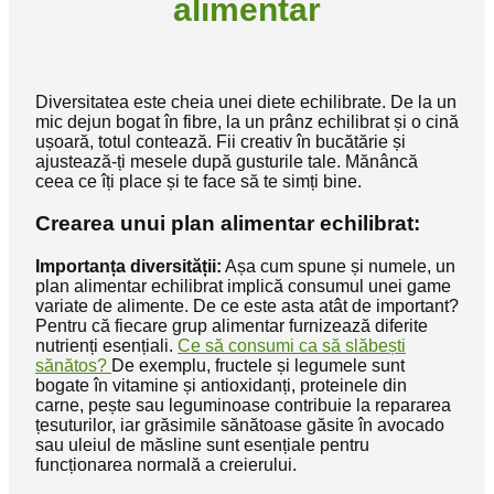
alimentar
Diversitatea este cheia unei diete echilibrate. De la un
mic dejun bogat în fibre, la un prânz echilibrat și o cină
ușoară, totul contează. Fii creativ în bucătărie și
ajustează-ți mesele după gusturile tale. Mănâncă
ceea ce îți place și te face să te simți bine.
Crearea unui plan alimentar echilibrat:
Importanța diversității:
Așa cum spune și numele, un
plan alimentar echilibrat implică consumul unei game
variate de alimente. De ce este asta atât de important?
Pentru că fiecare grup alimentar furnizează diferite
nutrienți esențiali.
Ce să consumi ca să slăbești
sănătos?
De exemplu, fructele și legumele sunt
bogate în vitamine și antioxidanți, proteinele din
carne, pește sau leguminoase contribuie la repararea
țesuturilor, iar grăsimile sănătoase găsite în avocado
sau uleiul de măsline sunt esențiale pentru
funcționarea normală a creierului.