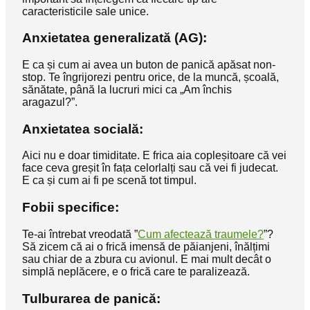
caracteristicile sale unice.
Anxietatea generalizată (AG):
E ca și cum ai avea un buton de panică apăsat non-
stop. Te îngrijorezi pentru orice, de la muncă, școală,
sănătate, până la lucruri mici ca „Am închis
aragazul?”.
Anxietatea socială:
Aici nu e doar timiditate. E frica aia copleșitoare că vei
face ceva greșit în fața celorlalți sau că vei fi judecat.
E ca și cum ai fi pe scenă tot timpul.
Fobii specifice:
Te-ai întrebat vreodată ”
Cum afectează traumele?
”?
Să zicem că ai o frică imensă de păianjeni, înălțimi
sau chiar de a zbura cu avionul. E mai mult decât o
simplă neplăcere, e o frică care te paralizează.
Tulburarea de panică: