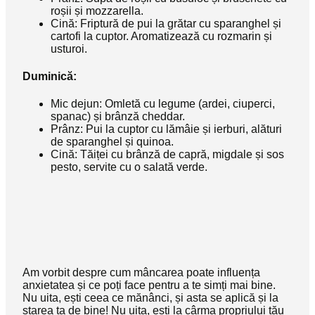
roșii și mozzarella.
Cină: Friptură de pui la grătar cu sparanghel și
cartofi la cuptor. Aromatizează cu rozmarin și
usturoi.
Duminică:
Mic dejun: Omletă cu legume (ardei, ciuperci,
spanac) și brânză cheddar.
Prânz: Pui la cuptor cu lămâie și ierburi, alături
de sparanghel și quinoa.
Cină: Tăiței cu brânză de capră, migdale și sos
pesto, servite cu o salată verde.
Am vorbit despre cum mâncarea poate influența
anxietatea și ce poți face pentru a te simți mai bine.
Nu uita, ești ceea ce mănânci, și asta se aplică și la
starea ta de bine! Nu uita, ești la cârma propriului tău