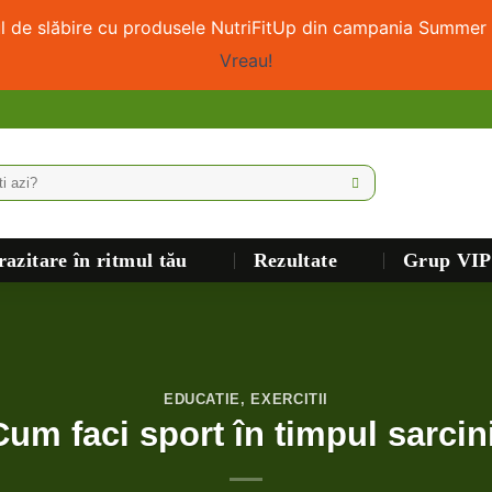
ul de slăbire cu produsele NutriFitUp din campania Summer 
Vreau!
azitare în ritmul tău
Rezultate
Grup VIP
EDUCATIE
,
EXERCITII
Cum faci sport în timpul sarcini