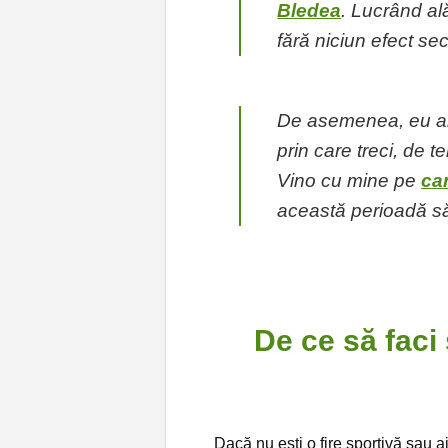
Bledea
. Lucrând ală
fără niciun efect se
De asemenea, eu am 
prin care treci, de t
Vino cu mine pe
ca
această perioadă să 
De ce să faci 
Dacă nu ești o fire sportivă sau ai 