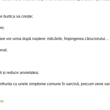
e burtica va crește;
re;
 care vor urma după naștere: ridicările, împingerea căruciorului…
onal;
it și reduce anxietatea;
confrunta cu unele simptome comune în sarcină, precum vene vari