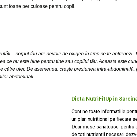
sunt foarte periculoase pentru copil.
greutăți – corpul tău are nevoie de oxigen în timp ce te antrenezi.
 ceea ce nu este bine pentru tine sau copilul tău. Aceasta este
nge către uter. De asemenea, crește presiunea intra-abdominală
ilor abdominali.
Dieta NutriFitUp in Sarcin
Contine toate informatiile pentr
un plan nutritional pe fiecare se
Doar mese sanatoase, pentru c
de toti nutrientii necesari dezvo