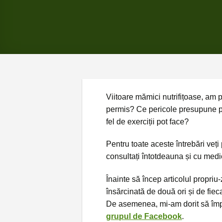
Viitoare mămici nutrifițoase, am 
permis? Ce pericole presupune p
fel de exerciții pot face?
Pentru toate aceste întrebări veți
consultați întotdeauna și cu med
Înainte să încep articolul propr
însărcinată de două ori și de fiec
De asemenea, mi-am dorit să împăr
grupul de Facebook
.