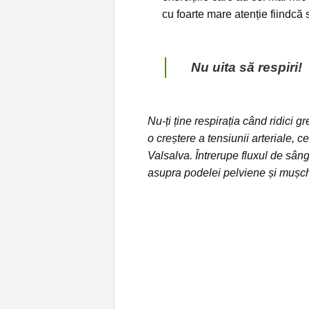
cu foarte mare atenție fiindcă 
Nu uita să respiri!
Nu-ți ține respirația când ridici 
o creștere a tensiunii arteriale,
Valsalva. Întrerupe fluxul de sâ
asupra podelei pelviene și mușch