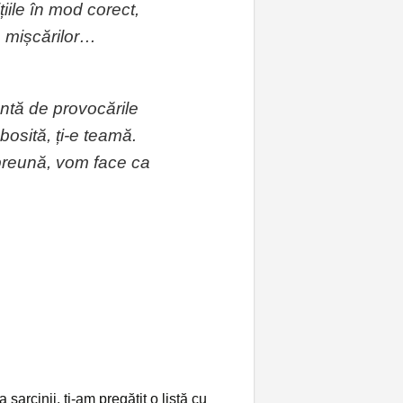
țiile în mod corect,
a mișcărilor…
ntă de provocările
obosită, ți-e teamă.
preună, vom face ca
 sarcinii, ți-am pregătit o listă cu