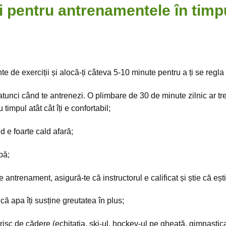
i pentru antrenamentele în timpu
te de exerciții și alocă-ți câteva 5-10 minute pentru a ți se reg
r atunci când te antrenezi. O plimbare de 30 de minute zilnic ar tre
timpul atât cât îți e confortabil;
d e foarte cald afară;
pă;
 antrenament, asigură-te că instructorul e calificat și știe că eșt
ă apa îți susține greutatea în plus;
 risc de cădere (echitația, ski-ul, hockey-ul pe gheață, gimnastica 