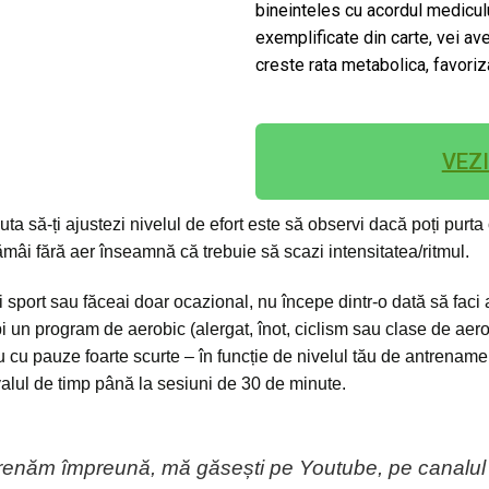
bineinteles cu acordul mediculu
exemplificate din carte, vei ave
creste rata metabolica, favori
VEZ
uta să-ți ajustezi nivelul de efort este să observi dacă poți purta
mâi fără aer înseamnă că trebuie să scazi intensitatea/ritmul.
 sport sau făceai doar ocazional, nu începe dintr-o dată să fac
pi un program de aerobic (alergat, înot, ciclism sau clase de aer
 cu pauze foarte scurte – în funcție de nivelul tău de antrenament
alul de timp până la sesiuni de 30 de minute.
trenăm împreună, mă găsești pe Youtube, pe canalu