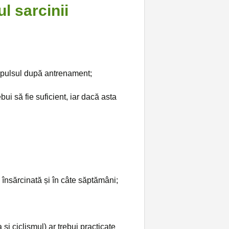
l sarcinii
la pulsul după antrenament;
bui să fie suficient, iar dacă asta
i însărcinată și în câte săptămâni;
și ciclismul) ar trebui practicate