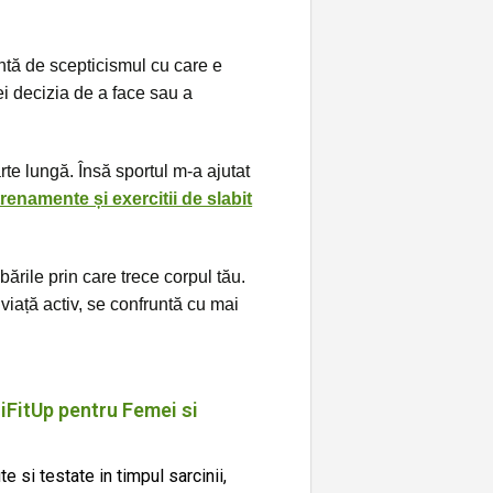
ntă de scepticismul cu care e
iei decizia de a face sau a
rte lungă. Însă sportul m-a ajutat
renamente și exercitii de slabit
mbările prin care trece corpul tău.
viață activ, se confruntă cu mai
FitUp pentru Femei si
e si testate in timpul sarcinii,