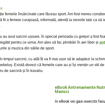
ie femeile însărcinate care făceau sport. Am fost mereu conștie
 să fii o femeie curajoasă, informată, atentă la nevoile tale ca să 
.
 au avut sarcini ușoare, în special perioada cu grețuri a fost foa
egătit pentru ce urma. Am ales să fac plimbări în aer liber și
ant
ile și muzica din sălile de sport.
în timpul sarcinii, cu atât îți va fi mai ușor să te adaptezi la schi
ebeluș. Există dovezi că femeile care au și își mențin un stil de 
u de sarcină și în travaliu.
eBook Antrenamente Nutri
Mamici
In eBook vei gasi exercitii facut