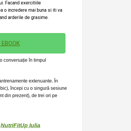
i. Facand exercitiile
a o incredere mai buna si iti va
zand arderile de grasime.
I EBOOK
 o conversație în timpul
i antrenamente extenuante. În
obic), începi cu o singură sesiune
 din prezent), de trei ori pe
l
NutriFitUp Iulia