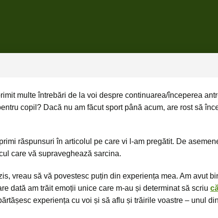
primit multe întrebări de la voi despre continuarea/începerea antr
entru copil? Dacă nu am făcut sport până acum, are rost să în
 primi răspunsuri în articolul pe care vi l-am pregătit. De asemene
icul care vă supraveghează sarcina.
iu-zis, vreau să vă povestesc puțin din experiența mea. Am avut 
are dată am trăit emoții unice care m-au și determinat să scriu
că
tășesc experiența cu voi și să aflu și trăirile voastre – unul di