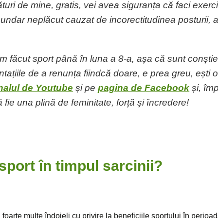
turi de mine, gratis, vei avea siguranța că faci exerci
cundar neplăcut cauzat de incorectitudinea posturii, 
făcut sport până în luna a 8-a, așa că sunt conștie
entațiile de a renunța fiindcă doare, e prea greu, ești 
nalul de Youtube
și pe
pagina de Facebook
și, îm
fie una plină de feminitate, forță și încredere!
sport în timpul sarcinii?
foarte multe îndoieli cu privire la beneficiile sportului în perioada