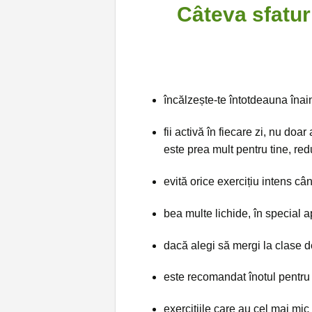
Câteva sfatur
încălzește-te întotdeauna înain
fii activă în fiecare zi, nu doa
este prea mult pentru tine, redu 
evită orice exercițiu intens cân
bea multe lichide, în special a
dacă alegi să mergi la clase de
este recomandat înotul pentru c
exercițiile care au cel mai mic