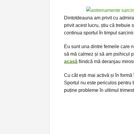
Dintotdeauna am privit cu admiraț
privit acest lucru, știu că trebuie
continua sportul în timpul sarcinii
Eu sunt una dintre femeile care nu
să mă calmez și să am psihicul pr
acasă
fiindcă mă deranjau mirosur
Cu cât ești mai activă și în formă 
Sportul nu este periculos pentru b
puține probleme în ultimul trimestr