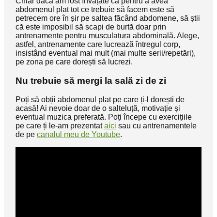
Chiar dacă am fost învățate că pentru a avea
abdomenul plat tot ce trebuie să facem este să
petrecem ore în șir pe saltea făcând abdomene, să știi
că este imposibil să scapi de burtă doar prin
antrenamente pentru musculatura abdominală. Alege,
astfel, antrenamente care lucrează întregul corp,
insistând eventual mai mult (mai multe serii/repetări),
pe zona pe care dorești să lucrezi.
Nu trebuie să mergi la sală zi de zi
Poți să obții abdomenul plat pe care ți-l dorești de
acasă! Ai nevoie doar de o salteluță, motivație și
eventual muzica preferată. Poți începe cu exercițiile
pe care ți le-am prezentat
aici
sau cu antrenamentele
de pe
canalul meu de Youtube
.