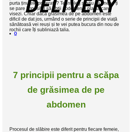
purta ținutele preferate? Te înțeleg și știu că uneori ți
se pare imposibil să obții abdomenul plat la care
visezi. Chiar dacă grăsimea de pe abdomen este
dificil de dat jos, urmând o serie de principii de viață
sănătoasă vei reuși și te vei putea bucura din nou de
rochii care îți subliniază talia.
0
7 principii pentru a scăpa
de grăsimea de pe
abdomen
Procesul de slăbire este diferit pentru fiecare femeie,