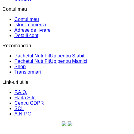
Contul meu
Contul meu
Istoric comenzi
Adrese de livrare
Detalii cont
Recomandari
Pachetul NutriFitUp pentru Slabit
Pachetul NutriFitUp pentru Mamici
Shop
Transformari
Link-uri utile
F.A.Q.
Harta Site
Centru GDPR
SOL
A.N.P.C