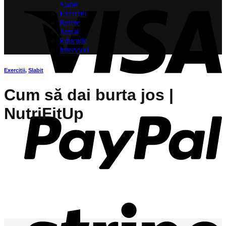
Slabit
Exercitii
Retete
Jurnal
Educatie
Interviuri
Exercitii
,
Slabit
Cum să dai burta jos |
NutriFitUp