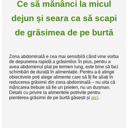
Ce să mănânci la micul
dejun și seara ca să scapi
de grăsimea de pe burtă
Zona abdominală e cea mai sensibilă când vine vorba
de depunerea rapidă a grăsimilor. În plus, pentru a
avea abdomenul plat pe termen lung, este bine să faci
schimbări de durată în alimentație. Pentru a-ți atinge
obiectivele poți alege alimente care să îți fie aliați în
reducerea grăsimii din zona abdominală – nu uita că
mâncarea trebuie să fie un prieten, nu un dușman.
Detalii cu privire la alimentele potrivite pentru
pierderea grăsimii de pe burtă găsești și
aici
.