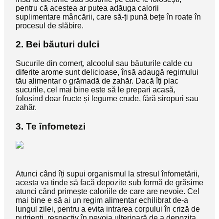
pentru că acestea ar putea adăuga calorii
suplimentare mâncării, care să-ți pună bețe în roate în
procesul de slăbire.
2. Bei băuturi dulci
Sucurile din comerț, alcoolul sau băuturile calde cu
diferite arome sunt delicioase, însă adaugă regimului
tău alimentar o grămadă de zahăr. Dacă îți plac
sucurile, cel mai bine este să le prepari acasă,
folosind doar fructe și legume crude, fără siropuri sau
zahăr.
3. Te înfometezi
Atunci când îți supui organismul la stresul înfometării,
acesta va tinde să facă depozite sub formă de grăsime
atunci când primește caloriile de care are nevoie. Cel
mai bine e să ai un regim alimentar echilibrat de-a
lungul zilei, pentru a evita intrarea corpului în criză de
nutrienți, respectiv în nevoia ulterioară de a depozita.