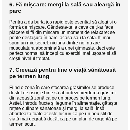
6. Fă mișcare: mergi la sală sau aleargă în
parc
Pentru a da burta jos rapid este esențial să alegi și o
formă de mișcare. Gândește-te la ceva ce ți-ar face
plăcere și fă din mișcare un moment de relaxare: se
poate desfășura în parc, acasă sau la sală. Îți mai
spun un mic secret: niciuna dintre noi nu are
musculatura abdominală a unei gimnaste, deci este
perfect normal să începi cu exerciții mai ușoare și să
crești nivelul treptat.
7. Creează pentru tine o viață sănătoasă
pe termen lung
Fiind o zonă în care stocarea grăsimilor se produce
destul de ușor, e bine să abordezi pierderea grăsimii
din această zonă ca pe un proces pe termen lung.
Astfel, introdu fructe și legume în alimentație, gătește
rețete culinare sănătoase și mergi la sală, însă
abordează toate aceste lucruri ca pe un nou stil de
viață mai degrabă decât ca pe un plan de urgență pe
termen scurt.