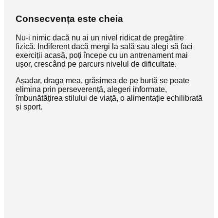
Consecvența este cheia
Nu-i nimic dacă nu ai un nivel ridicat de pregătire
fizică. Indiferent dacă mergi la sală sau alegi să faci
exerciții acasă, poți începe cu un antrenament mai
ușor, crescând pe parcurs nivelul de dificultate.
Așadar, draga mea, grăsimea de pe burtă se poate
elimina prin perseverență, alegeri informate,
îmbunătățirea stilului de viață, o alimentație echilibrată
și sport.