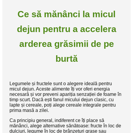
Ce să mănânci la micul
dejun pentru a accelera
arderea grăsimii de pe
burtă
Legumele și fructele sunt o alegere ideală pentru
micul dejun. Aceste alimente îți vor oferi energia
necesară și vor preveni apariția senzației de foame în
timp scurt. Dacă ești fanul micului dejun clasic, cu
lapte și cereale, poți alege cereale integrale pentru
prima masă a zilei.
Ca principiu general, indiferent ce îți place să
mănânci, alege alternative sănătoase: fructe în loc de
dulciuri, legume în loc de brânzeturi grase sau