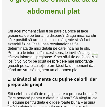
abdomenul plat
Știi acel moment când ți se pare că orice ai face
grăsimea de pe burtă nu dispare? Draga mea, să știi
că e posibil să urmezi dieta cu sfințenie și să faci
exerciții fizice, însă lipsa rezultatelor să fie
determinată de mici detalii pe care încă nu le știi.
Pentru a te informa în acest sens, te invit să citești
aici
câteva informații prețioase. Sper să-ți fie de folos. Mai
jos îți voi vorbi pe scurt despre cele mai importante
greșeli pe care cu toții le-am făcut la un moment dat
când am vrut să obținem un abdomen plat.
1. Mănânci alimente cu puține calorii, dar
preparate greșit
Știi celebra salată de roșii pe care o prepara bunica?
Pare perfectă pentru o dietă, nu-i așa? Să alegi fructe
și legume pentru dietă e o idee foarte bună – ai grijă
însă la uleiurile sau sosurile pe care le folosești,