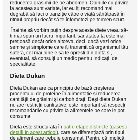
reducerea grăsimii de pe abdomen. Opiniile cu privire
la acestea sunt variate, iar eu îți recomand mai
degrabă să faci o tranziție către o viață sănătoasă în
ritmul propriu decât să te înfometezi pe termen scurt.
Înainte să vorbim puțin despre aceste diete vreau să-
ți mai spun un lucru important: sănătatea ta este mai
prețioasă decât orice altceva, deci, dacă vezi orice
semne și simptome care îți transmit că organismul tău
suferă, cel mai bine e să te oprești din dietă și,
eventual, să consulți un medic pentru indicații de
specialitate.
Dieta Dukan
Dieta Dukan are ca principiu de bază creșterea
procentului de proteine în alimentație și reducerea
cantității de grăsimi și carbohidrați. Deși dieta Dukan
nu are restricții cantitative, este important să respecți
recomandările cu privire la alimentele pe care le poți
consuma.
Dieta este structurată în
patru etape distincte (găsești
detalii în acest articol
), care se diferențiază prin tipul
de aliment care trebuie consumat. Pentru că implică