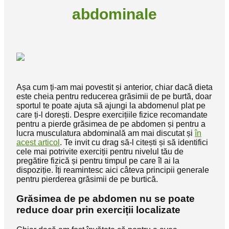
abdominale
Așa cum ți-am mai povestit și anterior, chiar dacă dieta
este cheia pentru reducerea grăsimii de pe burtă, doar
sportul te poate ajuta să ajungi la abdomenul plat pe
care ți-l dorești. Despre exercițiile fizice recomandate
pentru a pierde grăsimea de pe abdomen și pentru a
lucra musculatura abdominală am mai discutat și
în
acest articol
. Te invit cu drag să-l citești și să identifici
cele mai potrivite exerciții pentru nivelul tău de
pregătire fizică și pentru timpul pe care îl ai la
dispoziție. Îți reamintesc aici câteva principii generale
pentru pierderea grăsimii de pe burtică.
Grăsimea de pe abdomen nu se poate
reduce doar prin exerciții localizate