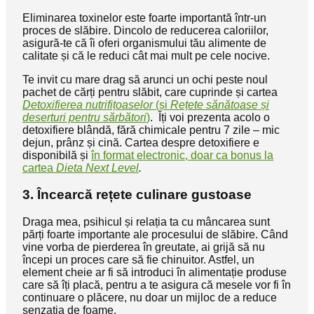
Eliminarea toxinelor este foarte importantă într-un
proces de slăbire. Dincolo de reducerea caloriilor,
asigură-te că îi oferi organismului tău alimente de
calitate și că le reduci cât mai mult pe cele nocive.
Te invit cu mare drag să arunci un ochi peste noul
pachet de cărți pentru slăbit, care cuprinde și cartea
Detoxifierea nutrifițoaselor
(și
Rețete sănătoase și
deserturi pentru sărbători
)
. Îți voi prezenta acolo o
detoxifiere blândă, fără chimicale pentru 7 zile – mic
dejun, prânz și cină. Cartea despre detoxifiere e
disponibilă și
în format electronic, doar ca bonus la
cartea
Dieta Next Level
.
3. Încearcă rețete culinare gustoase
Draga mea, psihicul și relația ta cu mâncarea sunt
părți foarte importante ale procesului de slăbire. Când
vine vorba de pierderea în greutate, ai grijă să nu
începi un proces care să fie chinuitor. Astfel, un
element cheie ar fi să introduci în alimentație produse
care să îți placă, pentru a te asigura că mesele vor fi în
continuare o plăcere, nu doar un mijloc de a reduce
senzația de foame.