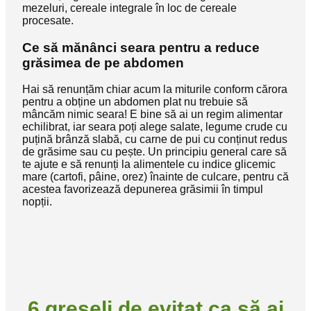
mezeluri, cereale integrale în loc de cereale
procesate.
Ce să mănânci seara pentru a reduce
grăsimea de pe abdomen
Hai să renunțăm chiar acum la miturile conform cărora
pentru a obține un abdomen plat nu trebuie să
mâncăm nimic seara! E bine să ai un regim alimentar
echilibrat, iar seara poți alege salate, legume crude cu
puțină brânză slabă, cu carne de pui cu conținut redus
de grăsime sau cu pește. Un principiu general care să
te ajute e să renunți la alimentele cu indice glicemic
mare (cartofi, pâine, orez) înainte de culcare, pentru că
acestea favorizează depunerea grăsimii în timpul
nopții.
6 greșeli de evitat ca să ai