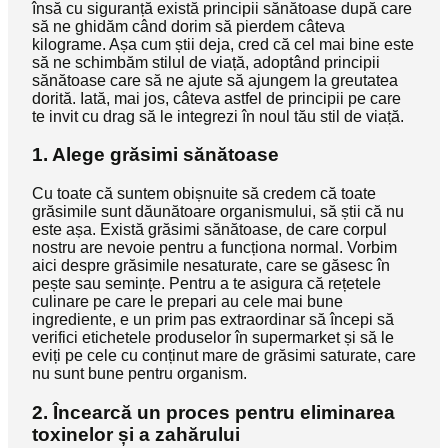
însă cu siguranță există principii sănătoase după care
să ne ghidăm când dorim să pierdem câteva
kilograme. Așa cum știi deja, cred că cel mai bine este
să ne schimbăm stilul de viață, adoptând principii
sănătoase care să ne ajute să ajungem la greutatea
dorită. Iată, mai jos, câteva astfel de principii pe care
te invit cu drag să le integrezi în noul tău stil de viață.
1. Alege grăsimi sănătoase
Cu toate că suntem obișnuite să credem că toate
grăsimile sunt dăunătoare organismului, să știi că nu
este așa. Există grăsimi sănătoase, de care corpul
nostru are nevoie pentru a funcționa normal. Vorbim
aici despre grăsimile nesaturate, care se găsesc în
pește sau semințe. Pentru a te asigura că rețetele
culinare pe care le prepari au cele mai bune
ingrediente, e un prim pas extraordinar să începi să
verifici etichetele produselor în supermarket și să le
eviți pe cele cu conținut mare de grăsimi saturate, care
nu sunt bune pentru organism.
2. Încearcă un proces pentru eliminarea
toxinelor și a zahărului