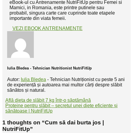
eBook-ul cu Antrenamente NutriFitUp pentru Femei si
Mamici, in Romania, este printre putinele sau
probabil, singura carte care cuprinde toate etapele
importante din viata femeii.
VEZI EBOOK ANTRENAMENTE
Iulia Bledea - Tehnician Nutritionist NutriFitUp
Autor:
Iulia Bledea
- Tehnician Nutriționist cu peste 5 ani
de experiență și autoarea mai multor cărți despre slăbit
sănătos și natural.
Află dieta de slăbit 7 kg într-o săptămână
Proteine pentru slăbit – secretul unei diete eficiente și
sănătoase | NutriFitUp
1 thoughts on “
Cum să dai burta jos |
NutriFitUp
”