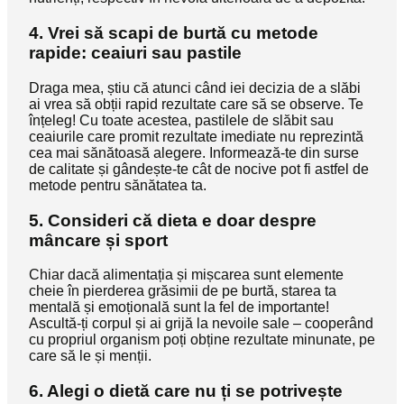
4. Vrei să scapi de burtă cu metode
rapide: ceaiuri sau pastile
Draga mea, știu că atunci când iei decizia de a slăbi
ai vrea să obții rapid rezultate care să se observe. Te
înțeleg! Cu toate acestea, pastilele de slăbit sau
ceaiurile care promit rezultate imediate nu reprezintă
cea mai sănătoasă alegere. Informează-te din surse
de calitate și gândește-te cât de nocive pot fi astfel de
metode pentru sănătatea ta.
5. Consideri că dieta e doar despre
mâncare și sport
Chiar dacă alimentația și mișcarea sunt elemente
cheie în pierderea grăsimii de pe burtă, starea ta
mentală și emoțională sunt la fel de importante!
Ascultă-ți corpul și ai grijă la nevoile sale – cooperând
cu propriul organism poți obține rezultate minunate, pe
care să le și menții.
6. Alegi o dietă care nu ți se potrivește