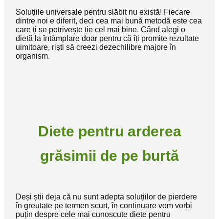
Soluțiile universale pentru slăbit nu există! Fiecare
dintre noi e diferit, deci cea mai bună metodă este cea
care ți se potrivește ție cel mai bine. Când alegi o
dietă la întâmplare doar pentru că îți promite rezultate
uimitoare, riști să creezi dezechilibre majore în
organism.
Diete pentru arderea
grăsimii de pe burtă
Deși știi deja că nu sunt adepta soluțiilor de pierdere
în greutate pe termen scurt, în continuare vom vorbi
puțin despre cele mai cunoscute diete pentru