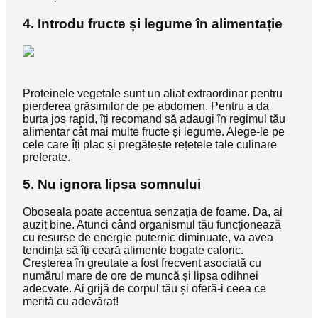
4. Introdu fructe și legume în alimentație
Proteinele vegetale sunt un aliat extraordinar pentru
pierderea grăsimilor de pe abdomen. Pentru a da
burta jos rapid, îți recomand să adaugi în regimul tău
alimentar cât mai multe fructe și legume. Alege-le pe
cele care îți plac și pregătește rețetele tale culinare
preferate.
5. Nu ignora lipsa somnului
Oboseala poate accentua senzația de foame. Da, ai
auzit bine. Atunci când organismul tău funcționează
cu resurse de energie puternic diminuate, va avea
tendința să îți ceară alimente bogate caloric.
Creșterea în greutate a fost frecvent asociată cu
numărul mare de ore de muncă și lipsa odihnei
adecvate. Ai grijă de corpul tău și oferă-i ceea ce
merită cu adevărat!