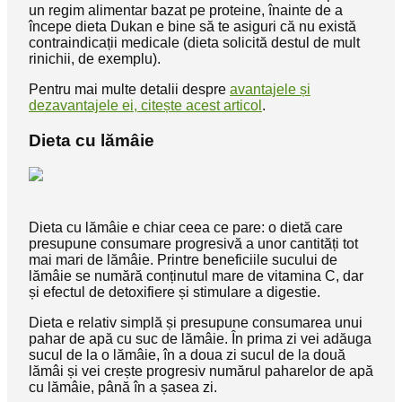
un regim alimentar bazat pe proteine, înainte de a
începe dieta Dukan e bine să te asiguri că nu există
contraindicații medicale (dieta solicită destul de mult
rinichii, de exemplu).
Pentru mai multe detalii despre
avantajele și
dezavantajele ei, citește acest articol
.
Dieta cu lămâie
Dieta cu lămâie e chiar ceea ce pare: o dietă care
presupune consumare progresivă a unor cantități tot
mai mari de lămâie. Printre beneficiile sucului de
lămâie se numără conținutul mare de vitamina C, dar
și efectul de detoxifiere și stimulare a digestie.
Dieta e relativ simplă și presupune consumarea unui
pahar de apă cu suc de lămâie. În prima zi vei adăuga
sucul de la o lămâie, în a doua zi sucul de la două
lămâi și vei crește progresiv numărul paharelor de apă
cu lămâie, până în a șasea zi.