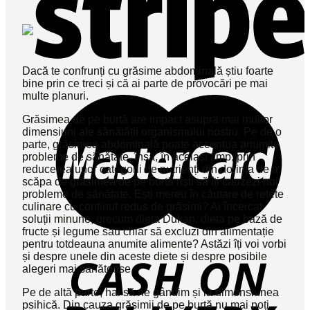
Dacă te confrunți cu grăsime abdominală știu foarte
bine prin ce treci și că ai parte de provocări pe mai
multe planuri.
Grăsimea de pe burtă are impact asupra mai multor
dimensiuni ale sănătății organismului nostru. Pe de o
parte, grăsimea abdominală poate accentua anumite
probleme de sănătate, însă, în același timp, prin
reducerea unor categorii de nutrienți din dorința de a
scăpa de grăsimea de pe burtă riști să îți cauzezi noi
probleme de sănătate. Ești mereu în căutare de rețete
culinare cu conținut redus de grăsimi? Ai încercat
soluții minune, precum dieta Dukan, dieta pe bază de
fructe și legume sau chiar să excluzi din alimentație
pentru totdeauna anumite alimente? Astăzi îți voi vorbi
și despre unele din aceste diete și despre posibile
alegeri mai sănătoase.
Pe de altă parte, hai să ne gândim și la dimensiunea
psihică. Din cauza grăsimii de pe burtă nu mai poți