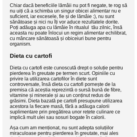
Chiar dacă beneficiile lămâii nu pot fi negate, te rog să
nu uiți că a schimba un singur obicei alimentar nu e
suficient, iar excesele, fie și de lămâie :), nu sunt
sănătoase și nici nu îți vor aduce rezultatele dorite.
Poți adăuga apa cu lămâie în ritualul tău zilnic, însă
aceasta nu poate înlocui un regim alimentar echilibrat,
cu mâncare sănătoasă și obiceiuri bune pentru
organism.
Dieta cu cartofi
Dieta cu cartofi este cunoscută drept o soluție pentru
pierderea în greutate pe termen scurt. Opiniile cu
privire la utilizarea cartofilor în diete sunt
controversate, însă dieta cu cartofi pornește de la
premisa că aceștia reprezintă o sursă bună de fibre,
vitamine și minerale și au un conținut redus de
grăsimi. Dieta bazată pe cartofi presupune utilizarea
acestora la fiecare masă, fără a adăuga calorii
suplimentare prin pregătirea unor rețete culinare ce
implică mult ulei sau sosuri bogate în calorii.
Așa cum am menționat, nu sunt adepta soluțiilor
miraculoase pentru pierderea în greutate, mai ales