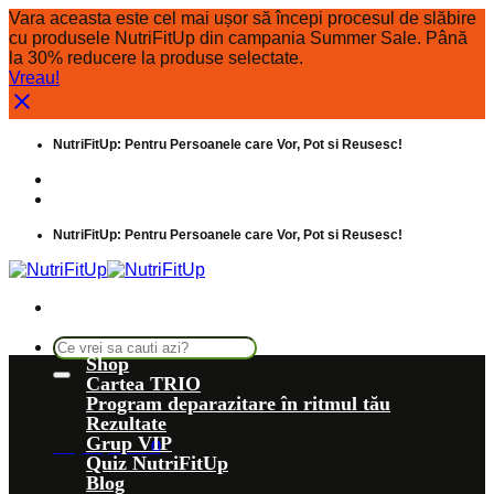
Vara aceasta este cel mai ușor să începi procesul de slăbire
cu produsele NutriFitUp din campania Summer Sale. Până
la 30% reducere la produse selectate.
Vreau!
Skip
NutriFitUp: Pentru Persoanele care Vor, Pot si Reusesc!
to
content
Intrebari frecvente
Despre noi
NutriFitUp: Pentru Persoanele care Vor, Pot si Reusesc!
Caută
Shop
după:
Cartea TRIO
Program deparazitare în ritmul tău
Autentificare
Rezultate
Grup VIP
Coș /
0,00
lei
0
Quiz NutriFitUp
Coș
Blog