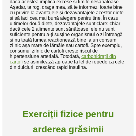
dacă acestea implică excese și limite nesănătoase.
Așadar, te rog, draga mea, să te informezi foarte bine
cu privire la avantajele și dezavantajele acestor diete
și să faci cea mai bună alegere pentru tine. În cazul
ultimelor două diete, dezavantajele sunt clare: chiar
dacă cele 2 alimente sunt sănătoase, ele nu sunt
suficiente pentru a-ți susține organismul o zi întreagă
și nu toată lumea reacționează bine la un consum
zilnic așa mare de lămâie sau cartofi. Spre exemplu,
consumul zilnic de cartofi crește riscul de
hipertensiune arterială. Totodată,
carbohidrații din
cartofi
se asimilează aproape la fel de repede ca cele
din dulciuri, crescând rapid insulina.
Exerciții fizice pentru
arderea grăsimii