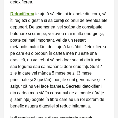
detoxifierea.
Detoxifierea
te ajută să elimini toxinele din corp, să
îți reglezi digestia și să cureți colonul de eventualele
depuneri. De asemenea, vei scăpa de constipație,
balonare și crampe, vei avea mai multă energie și,
poate cel mai important, vei da un restart
metabolismului tău, deci ajută la slăbit. Detoxifierea
pe care eu o propun în cartea mea nu este una
drastică, nu va trebui să bei doar sucuri din fructe
sau legume sau să mănânci doar crudități. Sunt 7
zile în care vei mânca 5 mese pe zi (3 mese
principale și 2 gustări), porțiile sunt generoase și te
asigur că nu vei face foamea. Secretul detoxifierii
din cartea mea stă în consumul de alimente (tărâțe
și semințe) bogate în fibre care au un rol extrem de
benefic asupra digestiei și reduc inflamația.