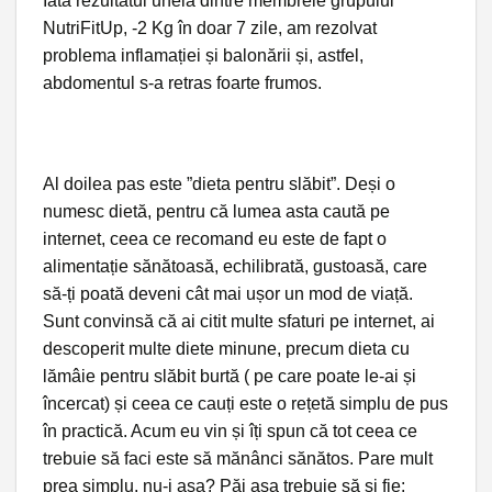
Iată rezultatul uneia dintre membrele grupului
NutriFitUp, -2 Kg în doar 7 zile, am rezolvat
problema inflamației și balonării și, astfel,
abdomentul s-a retras foarte frumos.
Al doilea pas este ”dieta pentru slăbit”. Deși o
numesc dietă, pentru că lumea asta caută pe
internet, ceea ce recomand eu este de fapt o
alimentație sănătoasă, echilibrată, gustoasă, care
să-ți poată deveni cât mai ușor un mod de viață.
Sunt convinsă că ai citit multe sfaturi pe internet, ai
descoperit multe diete minune, precum dieta cu
lămâie pentru slăbit burtă ( pe care poate le-ai și
încercat) și ceea ce cauți este o rețetă simplu de pus
în practică. Acum eu vin și îți spun că tot ceea ce
trebuie să faci este să mănânci sănătos. Pare mult
prea simplu, nu-i așa? Păi așa trebuie să și fie: