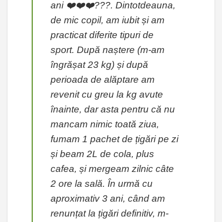
ani ❤️❤️❤️???. Dintotdeauna,
de mic copil, am iubit și am
practicat diferite tipuri de
sport. După naștere (m-am
îngrășat 23 kg) și după
perioada de alăptare am
revenit cu greu la kg avute
înainte, dar asta pentru că nu
mancam nimic toată ziua,
fumam 1 pachet de țigări pe zi
și beam 2L de cola, plus
cafea, și mergeam zilnic câte
2 ore la sală. În urmă cu
aproximativ 3 ani, când am
renunțat la țigări definitiv, m-