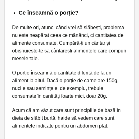
Ce înseamnă o porție?
De multe ori, atunci când vrei să slăbești, problema
nu este neapărat ceea ce mănânci, ci cantitatea de
alimente consumate. Cumpără-ți un cântar și
obișnuiește-te să cântărești alimentele care compun
mesele tale.
O porție înseamnă o cantitate diferită de la un
aliment la altul. Dacă o porție de carne are 150g,
nucile sau semințele, de exemplu, trebuie
consumate în cantități foarte mici, doar 20g.
Acum că am văzut care sunt principiile de bază în
dieta de slăbit burtă, haide să vedem care sunt
alimentele indicate pentru un abdomen plat.