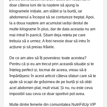
doar câteva luni de la naștere să ajung la
kilogramele inițiale, am slăbit și la burtă, iar
abdomenul a început să se contureze treptat. Apoi,
la a doua naștere am acumulat iarăși destul de
multe kilograme în plus, dar de data aceasta nu am
mai intrat în panică. Știam deja rețeta pe care
trebuia să o urmez. A fost nevoie doar să intru în
acțiune și să preiau frâiele.
De ce am ales să îți povestesc toate acestea?
Pentru că și eu am trecut prin această situație și te
înțeleg perfect și, tocmai de aceea, vreau să-ți
împărtășesc în acest articol câteva sfaturi care să te
ajute să scapi de grăsimea de pe burtă și să obții
acel abdomen plat, mult visat. Și nu, nu este ceva
imposibil sau ceva ce doar sportivii pot avea.
Multe dintre femeile din comunitatea NutriFitUp VIP