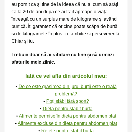
au pornit ca și tine de la ideea că nu ai cum să arăți
ca la 20 de ani după ce ai trăit aproape o viață
întreagă cu un surplus mare de kilograme și având
burtică. Îți garantez că oricine poate scăpa de burtă
și de kilogramele în plus, cu ambiție și perseverență.
Chiar și tu.
Trebuie doar să ai răbdare cu tine și să urmezi
sfaturile mele zilnic.
Iată ce vei afla din articolul meu:
•
De ce este grăsimea din jurul burții este o reală
problemă?
•
Poți slăbi fără sport?
•
Dieta pentru slăbit burtă
•
Alimente permise în dieta pentru abdomen plat
•
Alimente excluse din dieta pentru abdomen plat
•
Rețete pentru slăbit burta