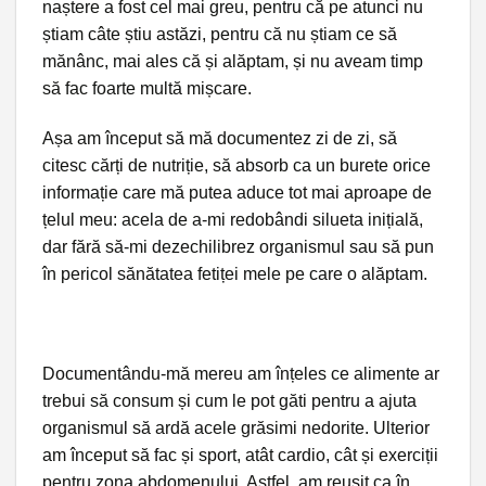
naștere a fost cel mai greu, pentru că pe atunci nu
știam câte știu astăzi, pentru că nu știam ce să
mănânc, mai ales că și alăptam, și nu aveam timp
să fac foarte multă mișcare.
Așa am început să mă documentez zi de zi, să
citesc cărți de nutriție, să absorb ca un burete orice
informație care mă putea aduce tot mai aproape de
țelul meu: acela de a-mi redobândi silueta inițială,
dar fără să-mi dezechilibrez organismul sau să pun
în pericol sănătatea fetiței mele pe care o alăptam.
Documentându-mă mereu am înțeles ce alimente ar
trebui să consum și cum le pot găti pentru a ajuta
organismul să ardă acele grăsimi nedorite. Ulterior
am început să fac și sport, atât cardio, cât și exerciții
pentru zona abdomenului. Astfel, am reușit ca în