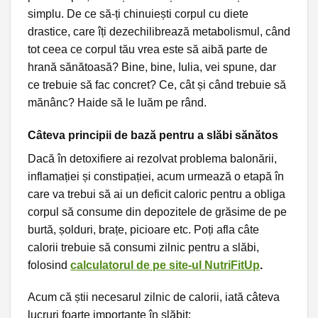
simplu. De ce să-ți chinuiești corpul cu diete
drastice, care îți dezechilibrează metabolismul, când
tot ceea ce corpul tău vrea este să aibă parte de
hrană sănătoasă? Bine, bine, Iulia, vei spune, dar
ce trebuie să fac concret? Ce, cât și când trebuie să
mănânc? Haide să le luăm pe rând.
Câteva principii de bază pentru a slăbi sănătos
Dacă în detoxifiere ai rezolvat problema balonării,
inflamației și constipației, acum urmează o etapă în
care va trebui să ai un deficit caloric pentru a obliga
corpul să consume din depozitele de grăsime de pe
burtă, șolduri, brațe, picioare etc. Poți afla câte
calorii trebuie să consumi zilnic pentru a slăbi,
folosind
calculatorul de pe site-ul NutriFitUp
.
Acum că știi necesarul zilnic de calorii, iată câteva
lucruri foarte importante în slăbit: