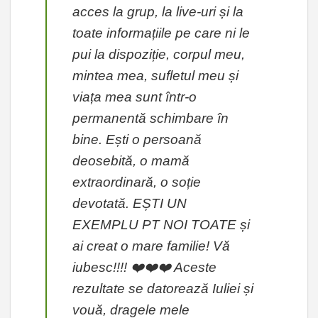
acces la grup, la live-uri și la
toate informațiile pe care ni le
pui la dispoziție, corpul meu,
mintea mea, sufletul meu și
viața mea sunt într-o
permanentă schimbare în
bine. Ești o persoană
deosebită, o mamă
extraordinară, o soție
devotată. EȘTI UN
EXEMPLU PT NOI TOATE și
ai creat o mare familie! Vă
iubesc!!!! ❤️❤️❤️ Aceste
rezultate se datorează Iuliei și
vouă, dragele mele