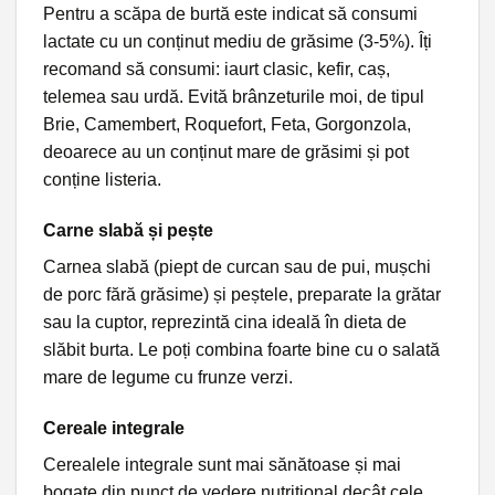
Pentru a scăpa de burtă este indicat să consumi
lactate cu un conținut mediu de grăsime (3-5%). Îți
recomand să consumi: iaurt clasic, kefir, caș,
telemea sau urdă. Evită brânzeturile moi, de tipul
Brie, Camembert, Roquefort, Feta, Gorgonzola,
deoarece au un conținut mare de grăsimi și pot
conține listeria.
Carne slabă și pește
Carnea slabă (piept de curcan sau de pui, mușchi
de porc fără grăsime) și peștele, preparate la grătar
sau la cuptor, reprezintă cina ideală în dieta de
slăbit burta. Le poți combina foarte bine cu o salată
mare de legume cu frunze verzi.
Cereale integrale
Cerealele integrale sunt mai sănătoase și mai
bogate din punct de vedere nutrițional decât cele