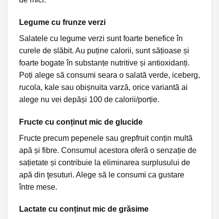
Legume cu frunze verzi
Salatele cu legume verzi sunt foarte benefice în
curele de slăbit. Au puține calorii, sunt sățioase și
foarte bogate în substanțe nutritive și antioxidanți.
Poți alege să consumi seara o salată verde, iceberg,
rucola, kale sau obișnuita varză, orice variantă ai
alege nu vei depăși 100 de calorii/porție.
Fructe cu conținut mic de glucide
Fructe precum pepenele sau grepfruit conțin multă
apă și fibre. Consumul acestora oferă o senzație de
sațietate și contribuie la eliminarea surplusului de
apă din ţesuturi. Alege să le consumi ca gustare
între mese.
Lactate cu conținut mic de grăsime