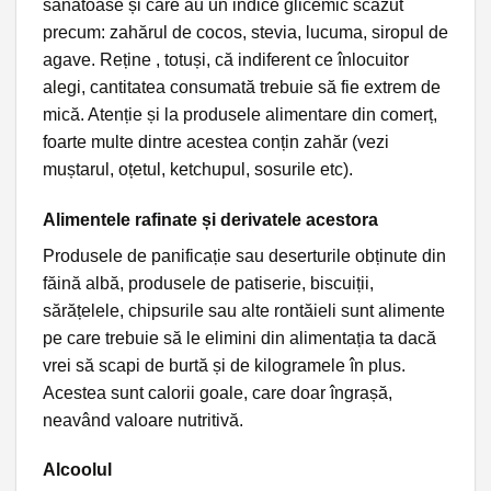
sănătoase și care au un indice glicemic scăzut
precum: zahărul de cocos, stevia, lucuma, siropul de
agave. Reține , totuși, că indiferent ce înlocuitor
alegi, cantitatea consumată trebuie să fie extrem de
mică. Atenție și la produsele alimentare din comerț,
foarte multe dintre acestea conțin zahăr (vezi
muștarul, oțetul, ketchupul, sosurile etc).
Alimentele rafinate și derivatele acestora
Produsele de panificație sau deserturile obținute din
făină albă, produsele de patiserie, biscuiții,
sărățelele, chipsurile sau alte rontăieli sunt alimente
pe care trebuie să le elimini din alimentația ta dacă
vrei să scapi de burtă și de kilogramele în plus.
Acestea sunt calorii goale, care doar îngrașă,
neavând valoare nutritivă.
Alcoolul