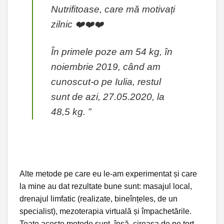
Nutrifitoase, care mă motivați
zilnic ❤️❤️❤️
În primele poze am 54 kg, în
noiembrie 2019, când am
cunoscut-o pe Iulia, restul
sunt de azi, 27.05.2020, la
48,5 kg. ”
Alte metode pe care eu le-am experimentat și care
la mine au dat rezultate bune sunt: masajul local,
drenajul limfatic (realizate, bineînțeles, de un
specialist), mezoterapia virtuală și împachetările.
Toate aceste metode sunt, însă, cireașa de pe tort.