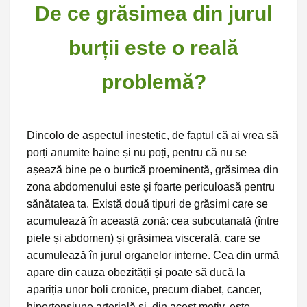
De ce grăsimea din jurul
burții este o reală
problemă?
Dincolo de aspectul inestetic, de faptul că ai vrea să
porți anumite haine și nu poți, pentru că nu se
așează bine pe o burtică proeminentă, grăsimea din
zona abdomenului este și foarte periculoasă pentru
sănătatea ta. Există două tipuri de grăsimi care se
acumulează în această zonă: cea subcutanată (între
piele și abdomen) și grăsimea viscerală, care se
acumulează în jurul organelor interne. Cea din urmă
apare din cauza obezității și poate să ducă la
apariția unor boli cronice, precum diabet, cancer,
hipertensiune arterială și, din acest motiv, este