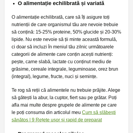
O alimentație echilibrată și variată
O alimentație echilibrată, care să îți asigure toți
nutrienții de care organismul tău are nevoie trebuie
să conțină: 15-25% proteine, 50% glucide și 20-30%
lipide. Nu este nevoie să ții minte această formulă,
ci doar să incluzi în meniul tău zilnic următoarele
categorii de alimente care conțin acești nutrienți:
pește, carne slabă, lactate cu conținut mediu de
grăsime, cereale integrale, leguminoase, orez brun
(integral), legume, fructe, nuci și semințe.
Te rog să reții că alimentele nu trebuie prăjite. Alege
să gătești la abur, la cuptor, fiert sau pe grătar. Poți
afla mai multe despre grupele de alimente pe care
le poți consuma din articolul meu
Cum să slăbești
sănătos | 9 Rețete ușor și rapid de preparat