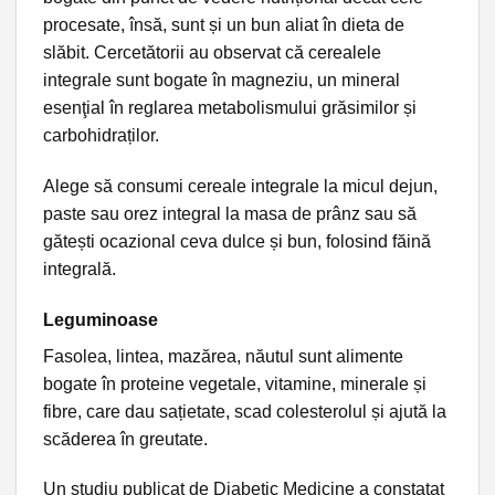
procesate, însă, sunt și un bun aliat în dieta de
slăbit. Cercetătorii au observat că cerealele
integrale sunt bogate în magneziu, un mineral
esenţial în reglarea metabolismului grăsimilor și
carbohidraților.
Alege să consumi cereale integrale la micul dejun,
paste sau orez integral la masa de prânz sau să
gătești ocazional ceva dulce și bun, folosind făină
integrală.
Leguminoase
Fasolea, lintea, mazărea, năutul sunt alimente
bogate în proteine vegetale, vitamine, minerale și
fibre, care dau sațietate, scad colesterolul și ajută la
scăderea în greutate.
Un studiu publicat de Diabetic Medicine a constatat