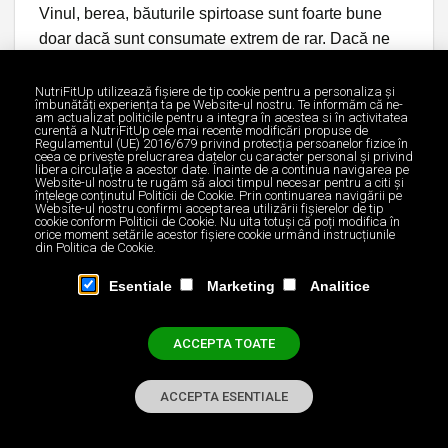
Vinul, berea, băuturile spirtoase sunt foarte bune
doar dacă sunt consumate extrem de rar. Dacă ne
referim la acestea în dieta de slăbit, probabil știi
deja că nu trebuie consumate deloc. Alcoolul are
NutriFitUp utilizează fişiere de tip cookie pentru a personaliza și
îmbunătăți experiența ta pe Website-ul nostru. Te informăm că ne-
efect inflamator la nivel intestinal şi potenţează
am actualizat politicile pentru a integra în acestea si în activitatea
curentă a NutriFitUp cele mai recente modificări propuse de
depunerea de grăsimi fix în această zonă, adică pe
Regulamentul (UE) 2016/679 privind protecția persoanelor fizice în
ceea ce privește prelucrarea datelor cu caracter personal și privind
abdomen. Ca să nu mai spun că băuturile alcoolice
libera circulație a acestor date. Înainte de a continua navigarea pe
Website-ul nostru te rugăm să aloci timpul necesar pentru a citi și
au un conținut caloric foarte mare (7kcal per gram
înțelege conținutul Politicii de Cookie. Prin continuarea navigării pe
Website-ul nostru confirmi acceptarea utilizării fişierelor de tip
de alcool pur).
cookie conform Politicii de Cookie. Nu uita totuși că poți modifica în
orice moment setările acestor fişiere cookie urmând instrucțiunile
din Politica de Cookie.
Băuturile dulci
Esentiale
Marketing
Analitice
Băuturile carbogazoase, sucurile de fructe sau
nectarurile din comerț, toate sunt pline de zahăr,
coloranți și conservanți. Consumul acestora duce la
ACCEPTA TOATE
inflamarea și iritarea sistemului digestiv, care are ca
efect dereglarea digestiei, balonarea și depunerea
ACCEPTA ESENTIALE
de grăsime. Poți înlocui aceste băuturi cu fructe,
smoothie-uri sau apă infuzată cu fructe (lămâie,