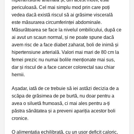
periculoasă. Cel mai simplu mod prin care poți
vedea dacă există riscul să ai grăsime viscerală
este măsurarea circumferinței abdominale.
Măsurătoarea se face la nivelul ombilicului, după ce
ai avut un scaun normal, și ne poate spune dacă
avem risc de a face diabet zaharat, boli de inimă și
hipertensiune arterială. Valori mai mari de 80 cm la
femei prezic nu numai bolile menționate mai sus,
dar și riscul de a face cancer colorectal sau chiar
hernii.
Așadar, iată de ce trebuie să iei astăzi decizia de a
scăpa de grăsimea de pe burtă, nu doar pentru a
avea o siluetă frumoasă, ci mai ales pentru a-ți
păstra sănătatea și a preveni apariția acestor boli
cronice.
O alimentația echilibrată, cu un ușor deficit caloric,