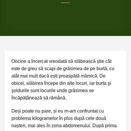
Oricine a încercat vreodată să slăbească știe cât
este de greu să scapi de grăsimea de pe burtă, cu
atât mai mult dacă ești proaspătă mămică. De
obicei, slăbirea începe din alte locuri, iar burta şi
şoldurile sunt locurile unde grăsimea se
încăpățânează să rămână.
Deși poate nu pare, și eu m-am confruntat cu
problema kilogramelor în plus după cele două
nașteri, mai ales în zona abdomenului. După prima