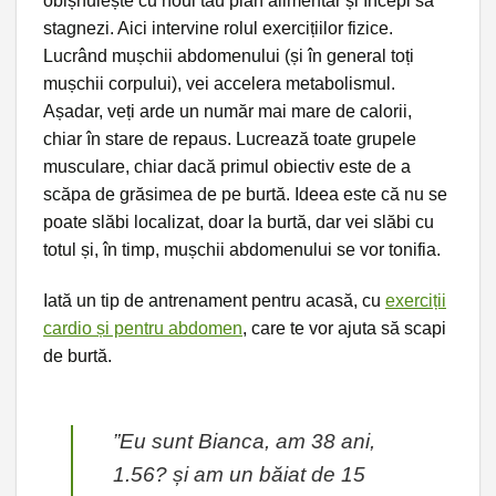
obișnuiește cu noul tău plan alimentar și începi să
stagnezi. Aici intervine rolul exercițiilor fizice.
Lucrând mușchii abdomenului (și în general toți
mușchii corpului), vei accelera metabolismul.
Așadar, veți arde un număr mai mare de calorii,
chiar în stare de repaus. Lucrează toate grupele
musculare, chiar dacă primul obiectiv este de a
scăpa de grăsimea de pe burtă. Ideea este că nu se
poate slăbi localizat, doar la burtă, dar vei slăbi cu
totul și, în timp, mușchii abdomenului se vor tonifia.
Iată un tip de antrenament pentru acasă, cu
exerciții
cardio și pentru abdomen
, care te vor ajuta să scapi
de burtă.
”Eu sunt Bianca, am 38 ani,
1.56? și am un băiat de 15