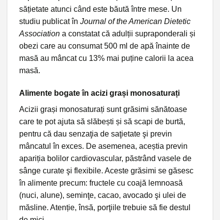
sățietate atunci când este băută între mese. Un
studiu publicat în
Journal of the American Dietetic
Association
a constatat că adulții supraponderali și
obezi care au consumat 500 ml de apă înainte de
masă au mâncat cu 13% mai puține calorii la acea
masă.
Alimente bogate în acizi grași monosaturați
Acizii grași monosaturați sunt grăsimi sănătoase
care te pot ajuta să slăbești și să scapi de burtă,
pentru că dau senzaţia de saţietate şi previn
mâncatul în exces. De asemenea, aceștia previn
apariția bolilor cardiovascular, păstrând vasele de
sânge curate şi flexibile. Aceste grăsimi se găsesc
în alimente precum: fructele cu coajă lemnoasă
(nuci, alune), seminţe, cacao, avocado şi ulei de
măsline. Atenție, însă, porţiile trebuie să fie destul
de mici.