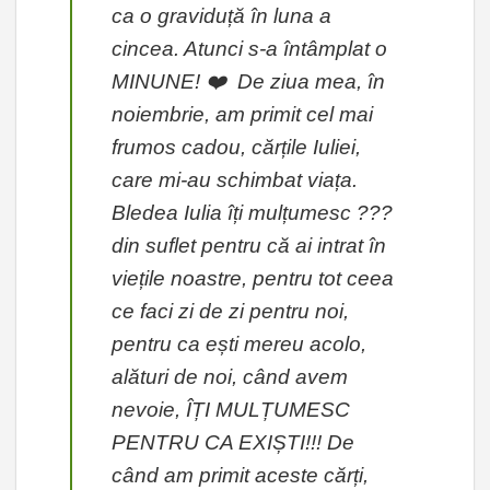
ca o graviduță în luna a
cincea. Atunci s-a întâmplat o
MINUNE! ❤️ De ziua mea, în
noiembrie, am primit cel mai
frumos cadou, cărțile Iuliei,
care mi-au schimbat viața.
Bledea Iulia îți mulțumesc ???
din suflet pentru că ai intrat în
viețile noastre, pentru tot ceea
ce faci zi de zi pentru noi,
pentru ca ești mereu acolo,
alături de noi, când avem
nevoie, ÎȚI MULȚUMESC
PENTRU CA EXIȘTI!!! De
când am primit aceste cărți,