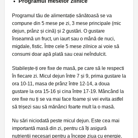
Programul meselor zilnice
Programul tău de alimentație sănătoasă se va
compune din 5 mese pe zi, 3 mese principale (mic
dejun, prânz și cină) și 2 gustări. O gustare
înseamnă un fruct, un iaurt sau o mână de nuci,
migdale, fistic. Între cele 5 mese zilnice ai voie să
consumi doar apă plată sau ceai neîndulcit.
Stabilește-ți ore fixe de masă, pe care să le respecti
în fiecare zi. Micul dejun între 7 și 9, prima gustare la
ora 10-11, masa de prânz între 12-14, a doua
gustare la ora 15-16 și cina între 17-19. Mâncând la
ore fixe nu ți se va mai face foame și vei evita astfel
să trișezi sau să mănânci foarte mult la o masă.
Nu sări niciodată peste micul dejun. Este cea mai
importantă masă din zi, pentru că îți asigură
nutrienții necesari pentru a începe ziua cu energie.