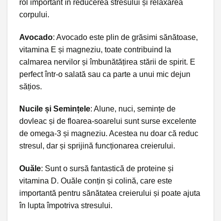
rol important în reducerea stresului și relaxarea
corpului.
Avocado
: Avocado este plin de grăsimi sănătoase,
vitamina E și magneziu, toate contribuind la
calmarea nervilor și îmbunătățirea stării de spirit. E
perfect într-o salată sau ca parte a unui mic dejun
sățios.
Nucile și Semințele
: Alune, nuci, semințe de
dovleac și de floarea-soarelui sunt surse excelente
de omega-3 și magneziu. Acestea nu doar că reduc
stresul, dar și sprijină funcționarea creierului.
Ouăle
: Sunt o sursă fantastică de proteine și
vitamina D. Ouăle conțin și colină, care este
importantă pentru sănătatea creierului și poate ajuta
în lupta împotriva stresului.