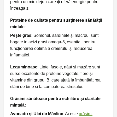
pentru un mic dejun care îți oferă energie pentru
întreaga zi.
Proteine de calitate pentru susținerea sănătății
mintale:
Pește gras
: Somonul, sardinele și macroul sunt
bogate în acizi grași omega-3, esențiali pentru
funcționarea optimă a creierului și reducerea
inflamației.
Leguminoase
: Linte, fasole, năut și mazăre sunt
surse excelente de proteine vegetale, fibre și
vitamine din grupul B, care ajută la îmbunătățirea
stării de bine și la combaterea stresului.
Grăsimi sănătoase pentru echilibru și claritate
mintală:
Avocado și Ulei de Măsline
: Aceste
grăsimi