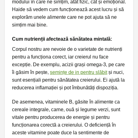
modului în care ne simțim, atât fizic, cât și emoțional.
Haide să vedem cum funcționează acest lucru și să
explorăm unele alimente care ne pot ajuta să ne
simțim mai bine.
Cum nutrienții afectează sănătatea mintală:
Corpul nostru are nevoie de o varietate de nutrienți
pentru a funcționa corect, iar creierul nu face
excepție. De exemplu, acizii grași omega-3, pe care
îi găsim în pește,
semințe de in pentru slăbit
și nuci,
sunt esențiali pentru sănătatea creierului. Ei ajută la
reducerea inflamației și pot îmbunătăți dispoziția.
De asemenea, vitaminele B, găsite în alimente ca
cereale integrale, carne, ouă și legume verzi, sunt
vitale pentru producerea de energie și pentru
funcționarea corectă a creierului. O deficiență în
aceste vitamine poate duce la sentimente de