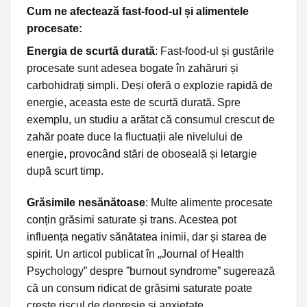
Cum ne afectează fast-food-ul și alimentele
procesate:
Energia de scurtă durată
: Fast-food-ul și gustările
procesate sunt adesea bogate în zahăruri și
carbohidrați simpli. Deși oferă o explozie rapidă de
energie, aceasta este de scurtă durată. Spre
exemplu, un studiu a arătat că consumul crescut de
zahăr poate duce la fluctuații ale nivelului de
energie, provocând stări de oboseală și letargie
după scurt timp.
Grăsimile nesănătoase
: Multe alimente procesate
conțin grăsimi saturate și trans. Acestea pot
influența negativ sănătatea inimii, dar și starea de
spirit. Un articol publicat în „Journal of Health
Psychology” despre ”burnout syndrome” sugerează
că un consum ridicat de grăsimi saturate poate
crește riscul de depresie și anxietate.