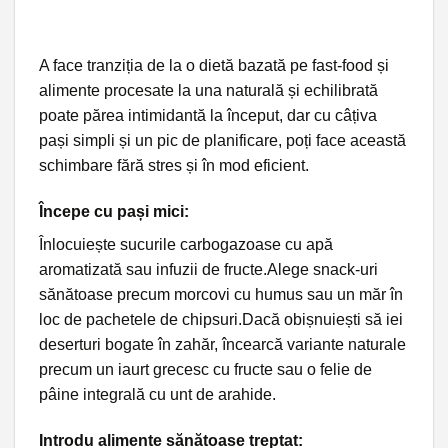
A face tranziția de la o dietă bazată pe fast-food și
alimente procesate la una naturală și echilibrată
poate părea intimidantă la început, dar cu câțiva
pași simpli și un pic de planificare, poți face această
schimbare fără stres și în mod eficient.
Începe cu pași mici:
Înlocuiește sucurile carbogazoase cu apă
aromatizată sau infuzii de fructe.Alege snack-uri
sănătoase precum morcovi cu humus sau un măr în
loc de pachetele de chipsuri.Dacă obișnuiești să iei
deserturi bogate în zahăr, încearcă variante naturale
precum un iaurt grecesc cu fructe sau o felie de
pâine integrală cu unt de arahide.
Introdu alimente sănătoase treptat: