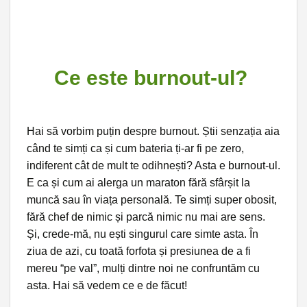
Ce este burnout-ul?
Hai să vorbim puțin despre burnout. Știi senzația aia
când te simți ca și cum bateria ți-ar fi pe zero,
indiferent cât de mult te odihnești? Asta e burnout-ul.
E ca și cum ai alerga un maraton fără sfârșit la
muncă sau în viața personală. Te simți super obosit,
fără chef de nimic și parcă nimic nu mai are sens.
Și, crede-mă, nu ești singurul care simte asta. În
ziua de azi, cu toată forfota și presiunea de a fi
mereu “pe val”, mulți dintre noi ne confruntăm cu
asta. Hai să vedem ce e de făcut!