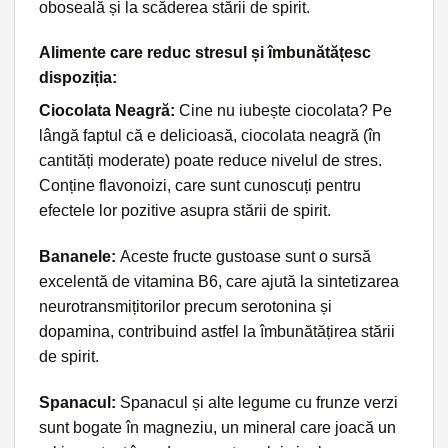
oboseală și la scăderea stării de spirit.
Alimente care reduc stresul și îmbunătățesc
dispoziția:
Ciocolata Neagră:
Cine nu iubește ciocolata? Pe
lângă faptul că e delicioasă, ciocolata neagră (în
cantități moderate) poate reduce nivelul de stres.
Conține flavonoizi, care sunt cunoscuți pentru
efectele lor pozitive asupra stării de spirit.
Bananele:
Aceste fructe gustoase sunt o sursă
excelentă de vitamina B6, care ajută la sintetizarea
neurotransmițitorilor precum serotonina și
dopamina, contribuind astfel la îmbunătățirea stării
de spirit.
Spanacul:
Spanacul și alte legume cu frunze verzi
sunt bogate în magneziu, un mineral care joacă un