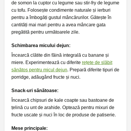
de somon la cuptor cu legume sau stir-fry de legume
cu tofu. Folosește condimente naturale și ierburi
pentru a îmbogăți gustul mâncărurilor. Gătește în
cantități mai mari pentru a avea mâncare gata
pregătită pentru următoarele zile.
Schimbarea micului dejun
:
Încearcă clătite din făină integrală cu banane și
miere. Experimentează cu diferite
rețete de slăbit
sănătos pentru micul dejun
. Prepară diferite tipuri de
porridge, adăugând fructe și nuci.
Snack-uri sănătoase
:
Încearcă chipsuri de kale coapte sau bastoane de
țelină cu unt de arahide. Optează pentru mixuri de
fructe uscate și nuci în loc de produse de patiserie.
Mese principale
: