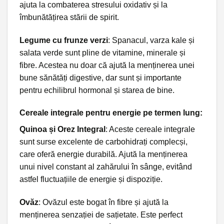
ajuta la combaterea stresului oxidativ și la
îmbunătățirea stării de spirit.
Legume cu frunze verzi
: Spanacul, varza kale și
salata verde sunt pline de vitamine, minerale și
fibre. Acestea nu doar că ajută la menținerea unei
bune sănătăți digestive, dar sunt și importante
pentru echilibrul hormonal și starea de bine.
Cereale integrale pentru energie pe termen lung:
Quinoa și Orez Integral
: Aceste cereale integrale
sunt surse excelente de carbohidrați complecși,
care oferă energie durabilă. Ajută la menținerea
unui nivel constant al zahărului în sânge, evitând
astfel fluctuațiile de energie și dispoziție.
Ovăz
: Ovăzul este bogat în fibre și ajută la
menținerea senzației de sațietate. Este perfect