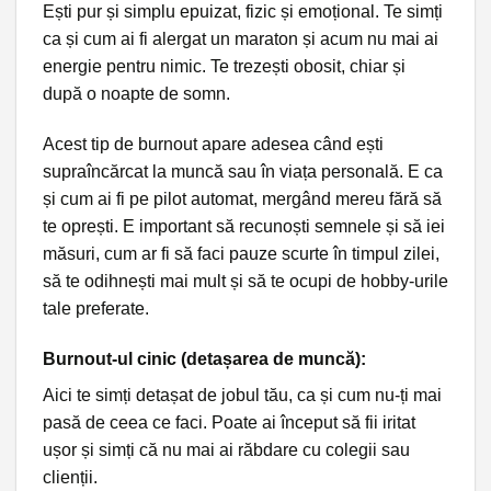
Ești pur și simplu epuizat, fizic și emoțional. Te simți
ca și cum ai fi alergat un maraton și acum nu mai ai
energie pentru nimic. Te trezești obosit, chiar și
după o noapte de somn.
Acest tip de burnout apare adesea când ești
supraîncărcat la muncă sau în viața personală. E ca
și cum ai fi pe pilot automat, mergând mereu fără să
te oprești. E important să recunoști semnele și să iei
măsuri, cum ar fi să faci pauze scurte în timpul zilei,
să te odihnești mai mult și să te ocupi de hobby-urile
tale preferate.
Burnout-ul cinic (detașarea de muncă):
Aici te simți detașat de jobul tău, ca și cum nu-ți mai
pasă de ceea ce faci. Poate ai început să fii iritat
ușor și simți că nu mai ai răbdare cu colegii sau
clienții.