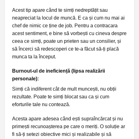
Acest tip apare când te simți nedreptățit sau
neapreciat la locul de muncă. E ca și cum nu mai ai
chef de nimic ce ține de job. Pentru a contracara
acest sentiment, e bine să vorbești cu cineva despre
ceea ce simți, poate un prieten sau un consilier, și
să încerci să redescoperi ce te-a făcut să-ți placă
munca ta la început.
Burnout-ul de ineficiență (lipsa realizării
personale):
Simți că indiferent cât de mult muncești, nu obții
rezultate. Poate te simți blocat sau ca și cum
eforturile tale nu contează.
Acesta apare adesea când ești supraîncărcat și nu
primești recunoașterea pe care o meriți. O soluție ar
fi să-ți setezi obiective mici și realizabile și să