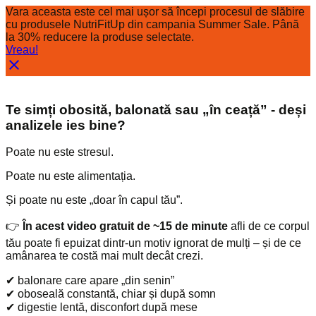
Vara aceasta este cel mai ușor să începi procesul de slăbire
cu produsele NutriFitUp din campania Summer Sale. Până
la 30% reducere la produse selectate.
Vreau!
Te simți obosită, balonată sau „în ceață” - deși
analizele ies bine?
Poate nu este stresul.
Poate nu este alimentația.
Și poate nu este „doar în capul tău”.
👉
În acest video gratuit de ~15 de minute
afli de ce corpul
tău poate fi epuizat dintr-un motiv ignorat de mulți – și de ce
amânarea te costă mai mult decât crezi.
✔ balonare care apare „din senin”
✔ oboseală constantă, chiar și după somn
✔ digestie lentă, disconfort după mese