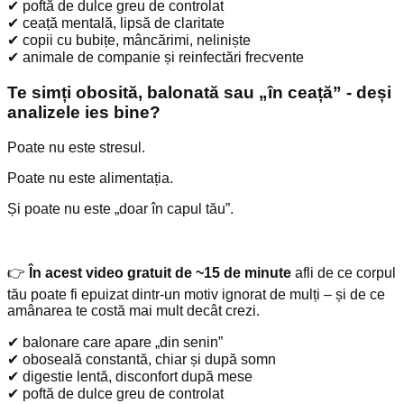
✔ poftă de dulce greu de controlat
✔ ceață mentală, lipsă de claritate
✔ copii cu bubițe, mâncărimi, neliniște
✔ animale de companie și reinfectări frecvente
Te simți obosită, balonată sau „în ceață” - deși
analizele ies bine?
Poate nu este stresul.
Poate nu este alimentația.
Și poate nu este „doar în capul tău”.
👉
În acest video gratuit de ~15 de minute
afli de ce corpul
tău poate fi epuizat dintr-un motiv ignorat de mulți – și de ce
amânarea te costă mai mult decât crezi.
✔ balonare care apare „din senin”
✔ oboseală constantă, chiar și după somn
✔ digestie lentă, disconfort după mese
✔ poftă de dulce greu de controlat