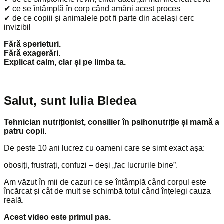
✔ ce se întâmplă în corp când amâni acest proces
✔ de ce copiii și animalele pot fi parte din același cerc
invizibil
Fără sperieturi.
Fără exagerări.
Explicat calm, clar și pe limba ta.
Salut, sunt Iulia Bledea
Tehnician nutriționist, consilier în psihonutriție și mamă a
patru copii.
De peste 10 ani lucrez cu oameni care se simt exact așa:
obosiți, frustrați, confuzi – deși „fac lucrurile bine”.
Am văzut în mii de cazuri ce se întâmplă când corpul este
încărcat și cât de mult se schimbă totul când înțelegi cauza
reală.
Acest video este primul pas.