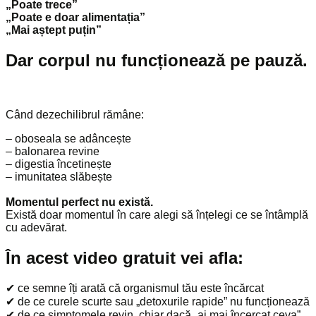
„Poate trece”
„Poate e doar alimentația”
„Mai aștept puțin”
Dar corpul nu funcționează pe pauză.
Când dezechilibrul rămâne:
– oboseala se adâncește
– balonarea revine
– digestia încetinește
– imunitatea slăbește
Momentul perfect nu există.
Există doar momentul în care alegi să înțelegi ce se întâmplă
cu adevărat.
În acest video gratuit vei afla:
✔ ce semne îți arată că organismul tău este încărcat
✔ de ce curele scurte sau „detoxurile rapide” nu funcționează
✔ de ce simptomele revin, chiar dacă „ai mai încercat ceva”