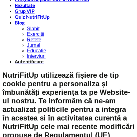
Rezultate
Grup VIP
Quiz NutriFitUp
Blog
Slabit
Exercitii
Retete
Jurnal
Educatie
Interviuri
Autentificare
NutriFitUp utilizează fişiere de tip
cookie pentru a personaliza și
îmbunătăți experiența ta pe Website-
ul nostru. Te informăm că ne-am
actualizat politicile pentru a integra
în acestea si în activitatea curentă a
NutriFitUp cele mai recente modificări
propuse de Regulamentul (UE)