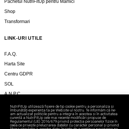
Pachetul NutriFitUp pentru Mamici
Shop
Transformari
LINK-URI UTILE
F.A.Q.
Harta Site
Centru GDPR
SOL
A.N.P.C
NutriFitUp utilizează fişiere de tip cookie pentru a personaliza și
îmbunătăți experiența ta pe Website-ul nostru. Te informăm că ne-
am actualizat politicile pentru a integra în acestea si în activitatea
curentă a NutriFitUp cele mai recente modificări propuse de
Regulamentul (UE) 2016/679 privind protecția persoanelor fizice în
ceea ce privește prelucrarea datelor cu caracter personal și privind
libera circulație a acestor date. Înainte de a continua navigarea pe