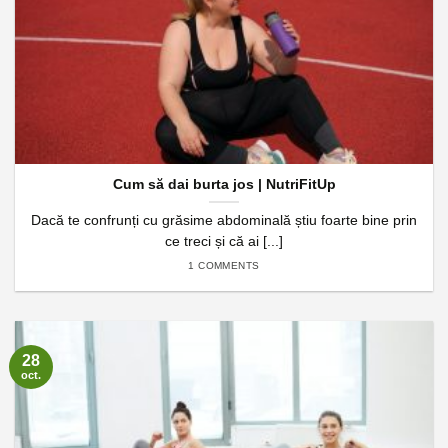
Cum să dai burta jos | NutriFitUp
Dacă te confrunți cu grăsime abdominală știu foarte bine prin
ce treci și că ai [...]
1 COMMENTS
28
oct.