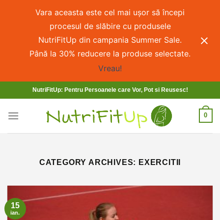
Vara aceasta este cel mai ușor să începi
procesul de slăbire cu produsele
NutriFitUp din campania Summer Sale.
Până la 30% reducere la produse selectate.
Vreau!
NutriFitUp: Pentru Persoanele care Vor, Pot si Reusesc!
0
CATEGORY ARCHIVES:
EXERCITII
15
ian.