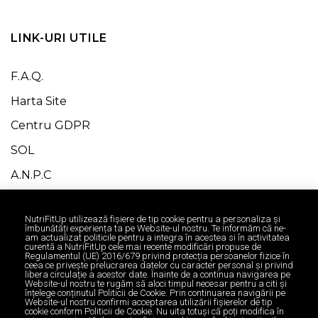
LINK-URI UTILE
F.A.Q.
Harta Site
Centru GDPR
SOL
A.N.P.C
NutriFitUp utilizează fişiere de tip cookie pentru a personaliza și
îmbunătăți experiența ta pe Website-ul nostru. Te informăm că ne-
am actualizat politicile pentru a integra în acestea si în activitatea
curentă a NutriFitUp cele mai recente modificări propuse de
Regulamentul (UE) 2016/679 privind protecția persoanelor fizice în
ceea ce privește prelucrarea datelor cu caracter personal și privind
libera circulație a acestor date. Înainte de a continua navigarea pe
Website-ul nostru te rugăm să aloci timpul necesar pentru a citi și
înțelege conținutul Politicii de Cookie. Prin continuarea navigării pe
Website-ul nostru confirmi acceptarea utilizării fişierelor de tip
cookie conform Politicii de Cookie. Nu uita totuși că poți modifica în