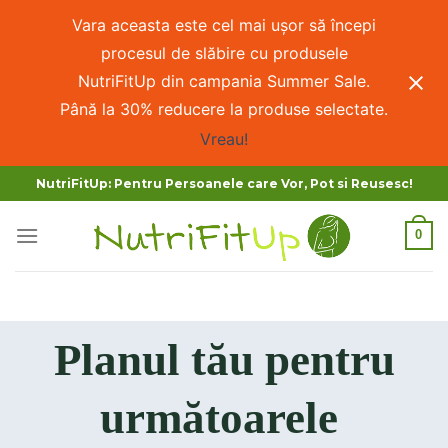
Vara aceasta este cel mai ușor să începi
procesul de slăbire cu produsele
NutriFitUp din campania Summer Sale.
Până la 30% reducere la produse selectate.
Vreau!
NutriFitUp: Pentru Persoanele care Vor, Pot si Reusesc!
0
Planul tău pentru
următoarele