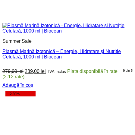
Summer Sale
Plasmă Marină Izotonică – Energie, Hidratare și Nutriție
Celulară, 1000 ml | Biocean
Prețul
Prețul
279,00
lei
239,00
lei
0
din 5
TVA Inclus
inițial
curent
a
este:
Adaugă în coș
fost:
239,00 lei.
279,00 lei.
-35%