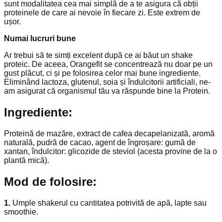
sunt modalitatea cea mai simplă de a te asigura că obții
proteinele de care ai nevoie în fiecare zi. Este extrem de
ușor.
Numai lucruri bune
Ar trebui să te simți excelent după ce ai băut un shake
proteic. De aceea, Orangefit se concentrează nu doar pe un
gust plăcut, ci și pe folosirea celor mai bune ingrediente.
Eliminând lactoza, glutenul, soia și îndulcitorii artificiali, ne-
am asigurat că organismul tău va răspunde bine la Protein.
Ingrediente:
Proteină de mazăre, extract de cafea decapelanizată, aromă
naturală, pudră de cacao, agent de îngroșare: gumă de
xantan, îndulcitor: glicozide de steviol (acesta provine de la o
plantă mică).
Mod de folosire:
1.
Umple shakerul cu cantitatea potrivită de apă, lapte sau
smoothie.