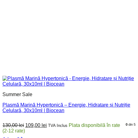
Summer Sale
Plasmă Marină Hypertonică – Energie, Hidratare și Nutriție
Celulară, 30x10ml | Biocean
Prețul
Prețul
130,00
lei
109,00
lei
0
din 5
TVA Inclus
inițial
curent
a
este: