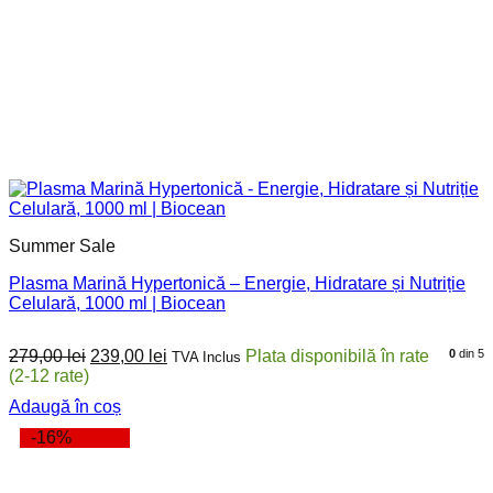
Summer Sale
Plasma Marină Hypertonică – Energie, Hidratare și Nutriție
Celulară, 1000 ml | Biocean
Prețul
Prețul
279,00
lei
239,00
lei
0
din 5
TVA Inclus
inițial
curent
a
este:
Adaugă în coș
fost:
239,00 lei.
279,00 lei.
-16%