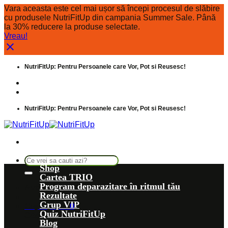
Vara aceasta este cel mai ușor să începi procesul de slăbire
cu produsele NutriFitUp din campania Summer Sale. Până
la 30% reducere la produse selectate.
Vreau!
Skip
NutriFitUp: Pentru Persoanele care Vor, Pot si Reusesc!
to
content
Intrebari frecvente
Despre noi
NutriFitUp: Pentru Persoanele care Vor, Pot si Reusesc!
Caută
Shop
după:
Cartea TRIO
Program deparazitare în ritmul tău
Autentificare
Rezultate
Grup VIP
Coș /
0,00
lei
0
Quiz NutriFitUp
Coș
Blog