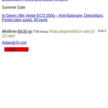
Summer Sale
In Green, Mix Verde ECO 200g – Anti-Balonare, Detoxifiant,
Pentru talie suplă, 40 porții
Prețul
Prețul
99,00
lei
89,00
lei
0
din 5
TVA Inclus
inițial
curent
a
este:
Adaugă în coș
fost:
89,00 lei.
99,00 lei.
-16%