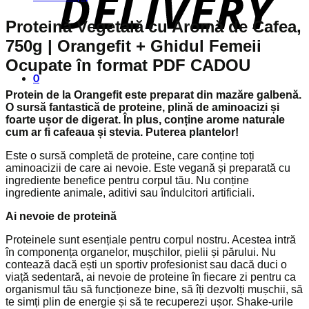
159,00 lei.
Proteină Vegetală cu Aromă de Cafea,
750g | Orangefit + Ghidul Femeii
Ocupate în format PDF CADOU
0
Protein de la Orangefit este preparat din mazăre galbenă.
O sursă fantastică de proteine, plină de aminoacizi și
foarte ușor de digerat. În plus, conține arome naturale
cum ar fi cafeaua și stevia. Puterea plantelor!
Este o sursă completă de proteine, care conține toți
aminoacizii de care ai nevoie. Este vegană și preparată cu
ingrediente benefice pentru corpul tău. Nu conține
ingrediente animale, aditivi sau îndulcitori artificiali.
Ai nevoie de proteină
Proteinele sunt esențiale pentru corpul nostru. Acestea intră
în componența organelor, mușchilor, pielii și părului. Nu
contează dacă ești un sportiv profesionist sau dacă duci o
viață sedentară, ai nevoie de proteine în fiecare zi pentru ca
organismul tău să funcționeze bine, să îți dezvolți mușchii, să
te simți plin de energie și să te recuperezi ușor. Shake-urile