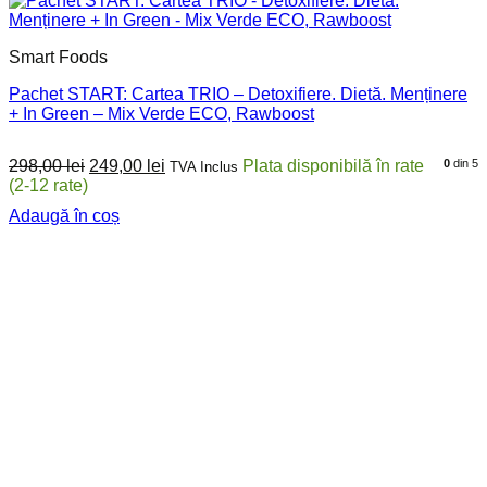
Smart Foods
Pachet START: Cartea TRIO – Detoxifiere. Dietă. Menținere
+ In Green – Mix Verde ECO, Rawboost
Prețul
Prețul
298,00
lei
249,00
lei
0
din 5
TVA Inclus
inițial
curent
a
este:
Adaugă în coș
fost:
249,00 lei.
298,00 lei.