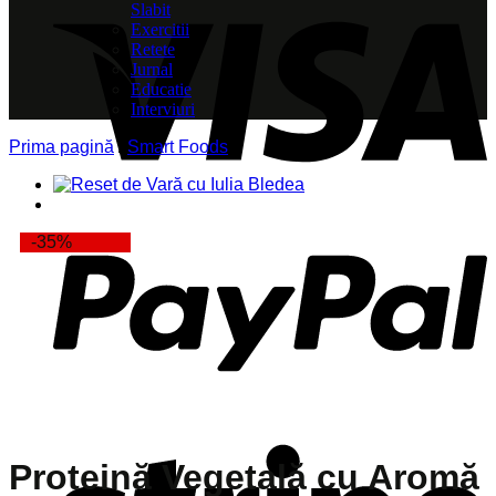
Slabit
Exercitii
Retete
Jurnal
Educatie
Interviuri
Prima pagină
/
Smart Foods
-35%
Proteină Vegetală cu Aromă