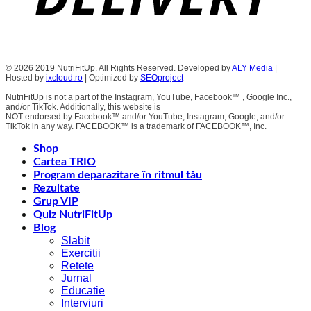
© 2026 2019 NutriFitUp. All Rights Reserved. Developed by
ALY Media
|
Hosted by
ixcloud.ro
| Optimized by
SEOproject
NutriFitUp is not a part of the Instagram, YouTube, Facebook™ , Google Inc.,
and/or TikTok. Additionally, this website is
NOT endorsed by Facebook™ and/or YouTube, Instagram, Google, and/or
TikTok in any way. FACEBOOK™ is a trademark of FACEBOOK™, Inc.
Shop
Cartea TRIO
Program deparazitare în ritmul tău
Rezultate
Grup VIP
Quiz NutriFitUp
Blog
Slabit
Exercitii
Retete
Jurnal
Educatie
Interviuri