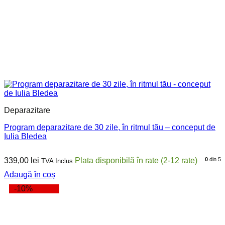
Deparazitare
Program deparazitare de 30 zile, în ritmul tău – conceput de
Iulia Bledea
339,00
lei
0
din 5
TVA Inclus
Adaugă în coș
-10%