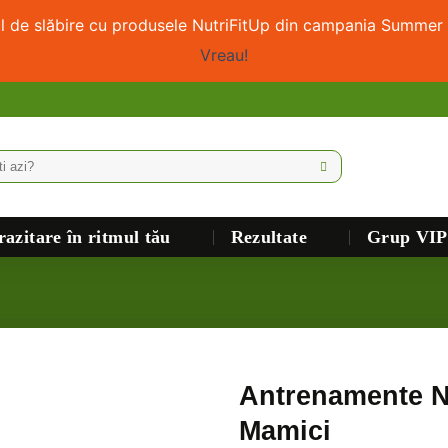
ul de slăbire cu produsele NutriFitUp din campania Summer 
Vreau!
azitare în ritmul tău
Rezultate
Grup VIP
Antrenamente Nu
Mamici