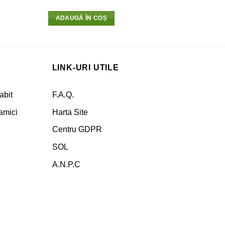
ADA
ADAUGĂ ÎN COȘ
LINK-URI UTILE
abit
F.A.Q.
amici
Harta Site
Centru GDPR
SOL
A.N.P.C