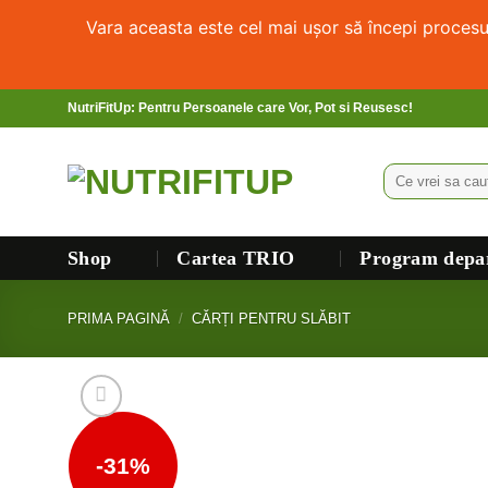
Vara aceasta este cel mai ușor să începi proces
NutriFitUp: Pentru Persoanele care Vor, Pot si Reusesc!
Shop
Cartea TRIO
Program depar
PRIMA PAGINĂ
/
CĂRȚI PENTRU SLĂBIT
-31%