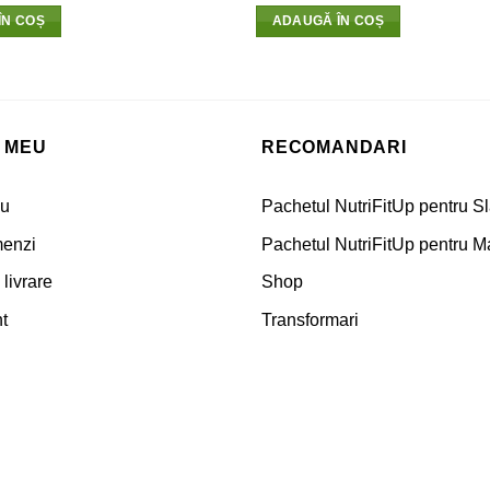
ÎN COȘ
ADAUGĂ ÎN COȘ
 MEU
RECOMANDARI
eu
Pachetul NutriFitUp pentru Sl
menzi
Pachetul NutriFitUp pentru M
livrare
Shop
t
Transformari