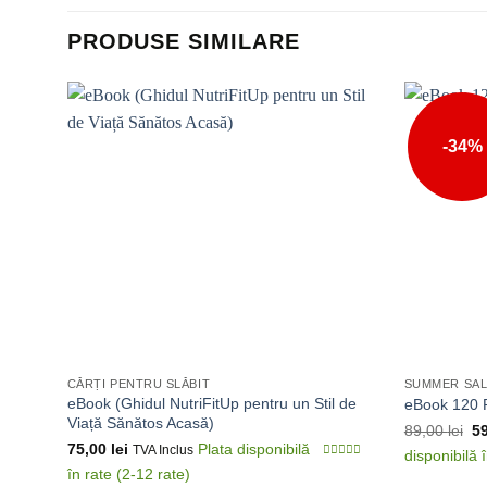
PRODUSE SIMILARE
-34%
CĂRȚI PENTRU SLĂBIT
SUMMER SA
eBook (Ghidul NutriFitUp pentru un Stil de
eBook 120 R
Viață Sănătos Acasă)
89,00
lei
5
75,00
lei
TVA Inclus
0
din