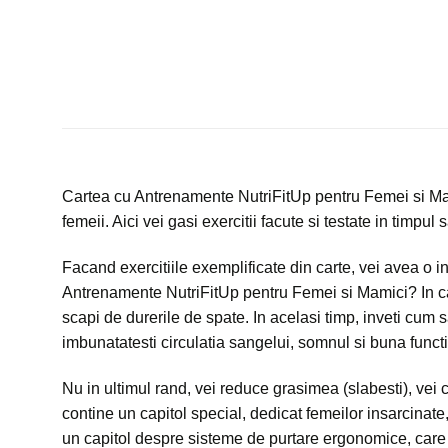
Cartea cu Antrenamente NutriFitUp pentru Femei si Mami
femeii. Aici vei gasi exercitii facute si testate in timpul
Facand exercitiile exemplificate din carte, vei avea o i
Antrenamente NutriFitUp pentru Femei si Mamici? In carte,
scapi de durerile de spate. In acelasi timp, inveti cum sa 
imbunatatesti circulatia sangelui, somnul si buna funct
Nu in ultimul rand, vei reduce grasimea (slabesti), vei
contine un capitol special, dedicat femeilor insarcinat
un capitol despre sisteme de purtare ergonomice, care te