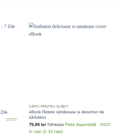
CĂRȚI PENTRU SLĂBIT
SUMME
eBook Rețete sănătoase și deserturi de
Zile
Detoxi
sărbători​
75,00
75,00
lei
0
TVA Inclus
din
5.00
din 5
5