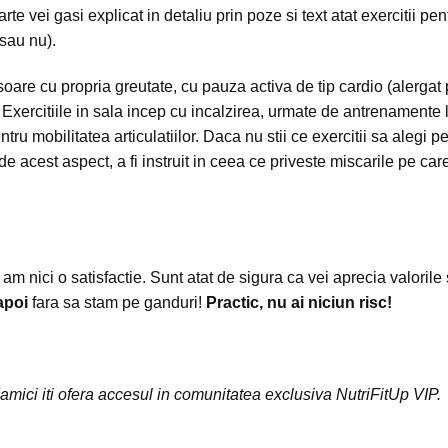
vei gasi explicat in detaliu prin poze si text atat exercitii pentr
 sau nu).
soare cu propria greutate, cu pauza activa de tip cardio (alerga
r. Exercitiile in sala incep cu incalzirea, urmate de antrenamente
tru mobilitatea articulatiilor. Daca nu stii ce exercitii sa alegi p
de acest aspect, a fi instruit in ceea ce priveste miscarile pe care
nici o satisfactie. Sunt atat de sigura ca vei aprecia valorile si
apoi
fara sa stam pe ganduri!
Practic, nu ai niciun risc!
ici iti ofera accesul in comunitatea exclusiva NutriFitUp VIP.