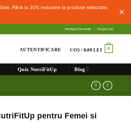
Sale. Până la 30% reducere la produse selectate.
Intrebari frecvente
Despre noi
0
AUTENTIFICARE
COȘ /
0,00
LEI
Quiz NutriFitUp
Blog
triFitUp pentru Femei si