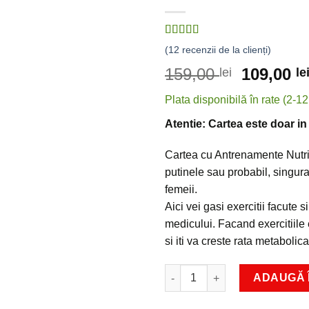
5.00
din 5
(
12
recenzii de la clienți)
159,00
109,00
lei
le
Atentie:
Cartea este doar in 
Cartea cu Antrenamente Nutri
putinele sau probabil, singura
femeii.
Aici vei gasi exercitii facute s
medicului. Facand exercitiile
si iti va creste rata metabolic
ADAUGĂ 