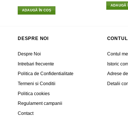
5
ADAUGĂ 
ADAUGĂ ÎN COȘ
DESPRE NOI
CONTUL
Despre Noi
Contul m
Intrebari frecvente
Istoric co
Politica de Confidentialitate
Adrese de 
Termeni si Conditii
Detalii con
Politica cookies
Regulament campanii
Contact