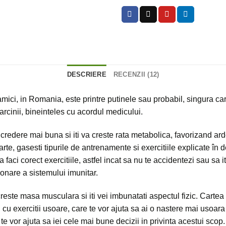
DESCRIERE
RECENZII (12)
ci, in Romania, este printre putinele sau probabil, singura car
 sarcinii, bineinteles cu acordul medicului.
ncredere mai buna si iti va creste rata metabolica, favorizand ar
 gasesti tipurile de antrenamente si exercitiile explicate în detal
faci corect exercitiile, astfel incat sa nu te accidentezi sau sa iti 
ionare a sistemului imunitar.
 creste masa musculara si iti vei imbunatati aspectul fizic. Car
e, cu exercitii usoare, care te vor ajuta sa ai o nastere mai uso
 vor ajuta sa iei cele mai bune decizii in privinta acestui scop. 