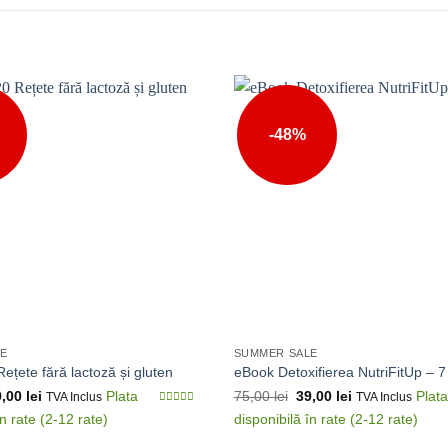
-48%
LE
SUMMER SALE
ețete fără lactoză și gluten
eBook Detoxifierea NutriFitUp – 7 
9,00
lei
75,00
lei
39,00
lei
TVA Inclus
TVA Inclus
0
din
5