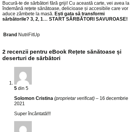
Bucură-te de sărbători fără griji! Cu această carte, vei avea la
îndemână rețete sănătoase, delicioase și accesibile care vor
aduce zâmbete la masă.
Ești gata să transformi
sărbătorile?
3, 2, 1… START SĂRBĂTORI SAVUROASE!
Brand
NutriFitUp
2 recenzii pentru
eBook Rețete sănătoase și
deserturi de sărbători​
5
din 5
Solomon Cristina
(proprietar verificat)
–
16 decembrie
2021
Super încântată!!!