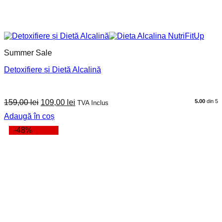
Summer Sale
Detoxifiere și Dietă Alcalină
Prețul
Prețul
159,00
lei
109,00
lei
5.00
din 5
TVA Inclus
inițial
curent
Adaugă în coș
a
este:
fost:
109,00 lei.
-48%
159,00 lei.