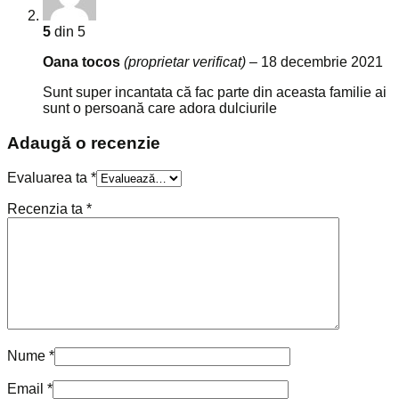
5
din 5
Oana tocos
(proprietar verificat)
–
18 decembrie 2021
Sunt super incantata că fac parte din aceasta familie ai
sunt o persoană care adora dulciurile
Adaugă o recenzie
Evaluarea ta
*
Recenzia ta
*
Nume
*
Email
*