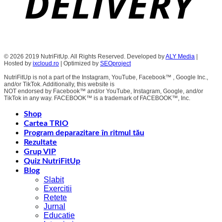
© 2026 2019 NutriFitUp. All Rights Reserved. Developed by
ALY Media
|
Hosted by
ixcloud.ro
| Optimized by
SEOproject
NutriFitUp is not a part of the Instagram, YouTube, Facebook™ , Google Inc.,
and/or TikTok. Additionally, this website is
NOT endorsed by Facebook™ and/or YouTube, Instagram, Google, and/or
TikTok in any way. FACEBOOK™ is a trademark of FACEBOOK™, Inc.
Shop
Cartea TRIO
Program deparazitare în ritmul tău
Rezultate
Grup VIP
Quiz NutriFitUp
Blog
Slabit
Exercitii
Retete
Jurnal
Educatie