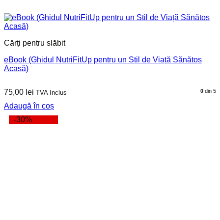
Cărți pentru slăbit
eBook (Ghidul NutriFitUp pentru un Stil de Viață Sănătos
Acasă)
75,00
lei
0
din 5
TVA Inclus
Adaugă în coș
-30%