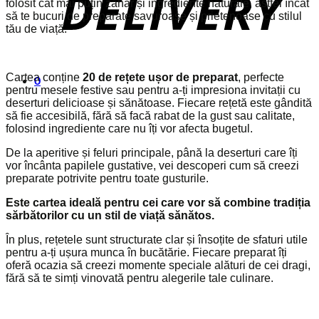
folosit cât mai puțin zahăr și ingrediente naturale, astfel încât
să te bucuri de preparate savuroase și prietenoase cu stilul
tău de viață.
Cartea conține
20 de rețete ușor de preparat
, perfecte
0
pentru mesele festive sau pentru a-ți impresiona invitații cu
deserturi delicioase și sănătoase. Fiecare rețetă este gândită
să fie accesibilă, fără să facă rabat de la gust sau calitate,
folosind ingrediente care nu îți vor afecta bugetul.
De la aperitive și feluri principale, până la deserturi care îți
vor încânta papilele gustative, vei descoperi cum să creezi
preparate potrivite pentru toate gusturile.
Este cartea ideală pentru cei care vor să combine tradiția
sărbătorilor cu un stil de viață sănătos.
În plus, rețetele sunt structurate clar și însoțite de sfaturi utile
pentru a-ți ușura munca în bucătărie. Fiecare preparat îți
oferă ocazia să creezi momente speciale alături de cei dragi,
fără să te simți vinovată pentru alegerile tale culinare.