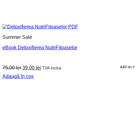
Summer Sale
eBook Detoxifierea NutriFitoaselor
Prețul
Prețul
75,00
lei
39,00
lei
4.67
din 5
TVA Inclus
inițial
curent
Adaugă în coș
a
este:
fost:
39,00 lei.
75,00 lei.