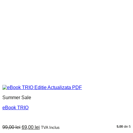
Summer Sale
eBook TRIO
Prețul
Prețul
99,00
lei
69,00
lei
5.00
din 5
TVA Inclus
inițial
curent