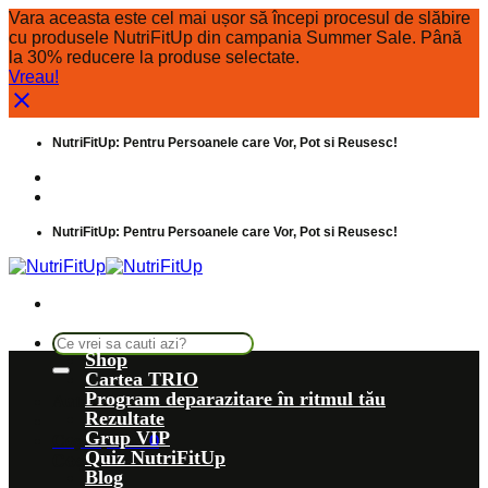
Vara aceasta este cel mai ușor să începi procesul de slăbire
cu produsele NutriFitUp din campania Summer Sale. Până
la 30% reducere la produse selectate.
Vreau!
Skip
NutriFitUp: Pentru Persoanele care Vor, Pot si Reusesc!
to
content
Intrebari frecvente
Despre noi
NutriFitUp: Pentru Persoanele care Vor, Pot si Reusesc!
Caută
Shop
după:
Cartea TRIO
Program deparazitare în ritmul tău
Autentificare
Rezultate
Grup VIP
Coș /
0,00
lei
0
Quiz NutriFitUp
Coș
Blog