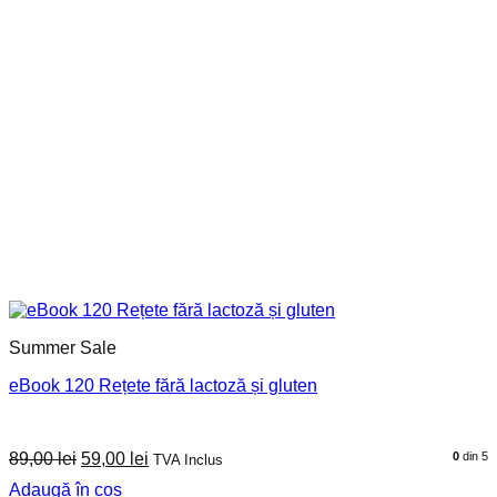
Summer Sale
eBook 120 Rețete fără lactoză și gluten
Prețul
Prețul
89,00
lei
59,00
lei
0
din 5
TVA Inclus
inițial
curent
Adaugă în coș