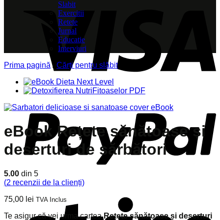
Slabit
Exercitii
Retete
Jurnal
Educatie
Interviuri
Prima pagină
/
Cărți pentru slăbit
eBook Rețete sănătoase și
deserturi de sărbători​
5.00
din 5
(
2
recenzii de la clienți)
75,00
lei
TVA Inclus
Te asigur că vei urma cartea
Rețete sănătoase și deserturi