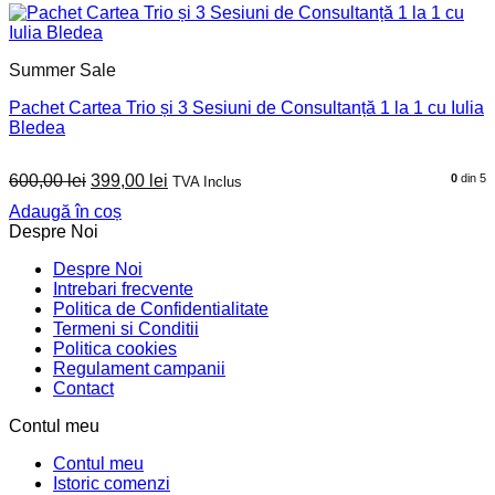
Summer Sale
Pachet Cartea Trio și 3 Sesiuni de Consultanță 1 la 1 cu Iulia
Bledea
Prețul
Prețul
600,00
lei
399,00
lei
0
din 5
TVA Inclus
inițial
curent
Adaugă în coș
a
este:
Despre Noi
fost:
399,00 lei.
600,00 lei.
Despre Noi
Intrebari frecvente
Politica de Confidentialitate
Termeni si Conditii
Politica cookies
Regulament campanii
Contact
Contul meu
Contul meu
Istoric comenzi