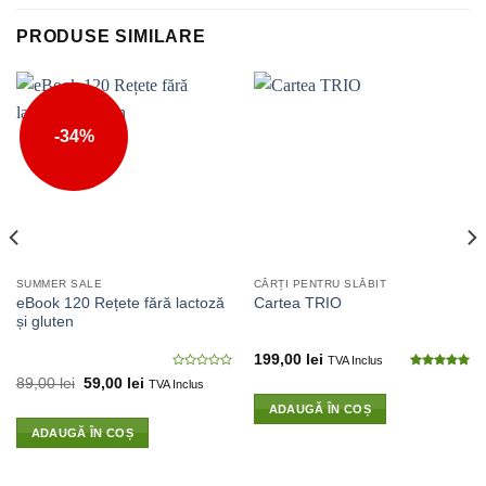
PRODUSE SIMILARE
-34%
SUMMER SALE
CĂRȚI PENTRU SLĂBIT
eBook 120 Rețete fără lactoză
Cartea TRIO
și gluten
199,00
lei
TVA Inclus
0
4.99
din 5
89,00
lei
59,00
lei
TVA Inclus
din
5
ADAUGĂ ÎN COȘ
ADAUGĂ ÎN COȘ