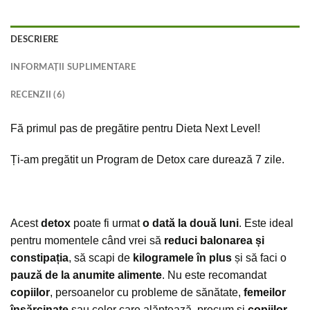
DESCRIERE
INFORMAȚII SUPLIMENTARE
RECENZII (6)
Fă primul pas de pregătire pentru Dieta Next Level!
Ți-am pregătit un Program de Detox care durează 7 zile.
Acest
detox
poate fi urmat
o dată la două luni
. Este ideal
pentru momentele când vrei să
reduci balonarea și
constipația
, să scapi de
kilogramele în plus
și să faci o
pauză de la anumite alimente
. Nu este recomandat
copiilor
, persoanelor cu probleme de sănătate,
femeilor
însărcinate
sau celor care alăptează, precum și
copiilor