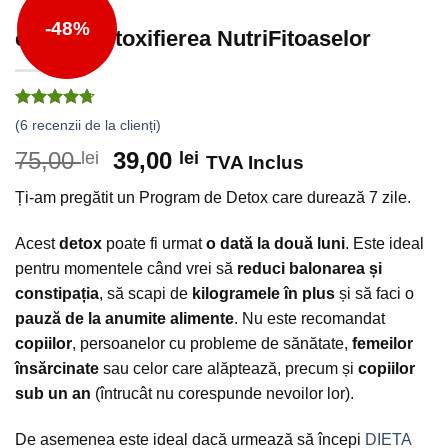
-48%
eBook Detoxifierea NutriFitoaselor
4.67
din 5
(
6
recenzii de la clienți)
75,00
39,00
lei
lei
TVA Inclus
Ți-am pregătit un Program de Detox care durează 7 zile.
Acest
detox
poate fi urmat
o dată la două luni
. Este ideal
pentru momentele când vrei să
reduci balonarea și
constipația
, să scapi de
kilogramele în plus
și să faci o
pauză de la anumite alimente
. Nu este recomandat
copiilor
, persoanelor cu probleme de sănătate,
femeilor
însărcinate
sau celor care alăptează, precum și
copiilor
sub un an
(întrucât nu corespunde nevoilor lor).
De asemenea este ideal dacă urmează să începi
DIETA