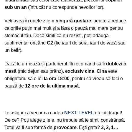
sub un an
(întrucât nu corespunde nevoilor lor).
Veți avea în unele zile
o singură gustare
, pentru a reduce
caloriile puțin mai mult și a lăsa o pauză mai mare pentru
stomacul tău. Dacă simți că nu reziști, poți adăuga
suplimentar oricând
G2
(fie iaurt de soia, iaurt de vacă sau
un kefir).
Dacă te urmează și partenerul, îți recomand să îi
dublezi o
masă
(mic dejun sau prânz),
exclusiv cina
.
Cina
este
obligatoriu să o iei
la ora 18:00
, pentru că vreau să faci o
pauză de
12 ore de la ultima masă
.
Te asigur că vei urma cartea
NEXT LEVEL
cu tot dragul!
De ce? Poți alege zilele, nu trebuie să te simți constrânsă.
Totul va fi sub formă de
provocare
. Ești gata?
3, 2, 1…