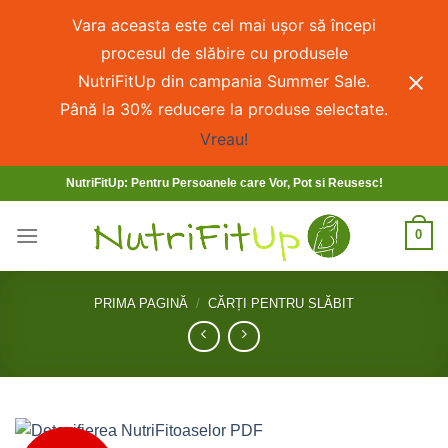
Vara aceasta este cel mai ușor să începi
procesul de slăbire cu produsele
NutriFitUp din campania Summer Sale.
Până la 30% reducere la produse selectate.
Vreau!
NutriFitUp: Pentru Persoanele care Vor, Pot si Reusesc!
0
PRIMA PAGINĂ
/
CĂRȚI PENTRU SLĂBIT