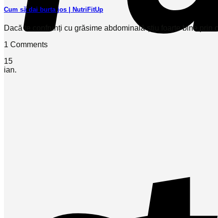
Cum să dai burta jos | NutriFitUp
Dacă te confrunți cu grăsime abdominală știu foarte bine prin ce t
1 Comments
15
ian.