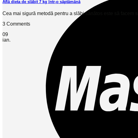
Află dieta de slăbit 7 kg într-o săptămână
Cea mai sigură metodă pentru a slăbi sănătos este să facem schi
3 Comments
09
ian.