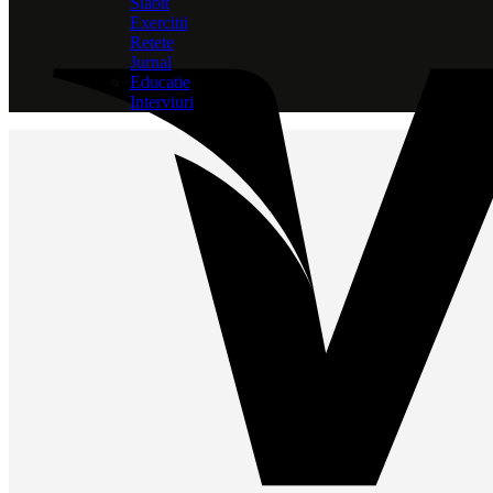
Slabit
Exercitii
Retete
Jurnal
Educatie
Interviuri