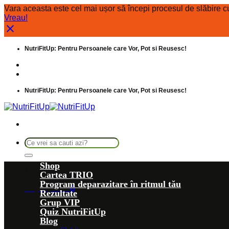
Vara aceasta este cel mai ușor să începi procesul de slăbire
Vreau!
Skip
NutriFitUp: Pentru Persoanele care Vor, Pot si Reusesc!
to
content
Intrebari frecvente
Despre noi
NutriFitUp: Pentru Persoanele care Vor, Pot si Reusesc!
Caută
după:
Shop
Autentificare
Cartea TRIO
Program deparazitare în ritmul tău
Coș /
0,00
lei
0
Rezultate
Coș
Grup VIP
Quiz NutriFitUp
Blog