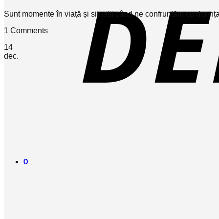
Sunt momente în viață și situații când ne confruntăm cu dorința 
1 Comments
14
dec.
0