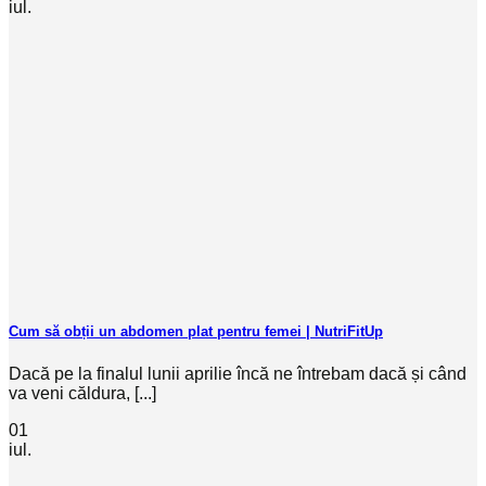
iul.
Cum să obții un abdomen plat pentru femei | NutriFitUp
Dacă pe la finalul lunii aprilie încă ne întrebam dacă și când
va veni căldura, [...]
01
iul.