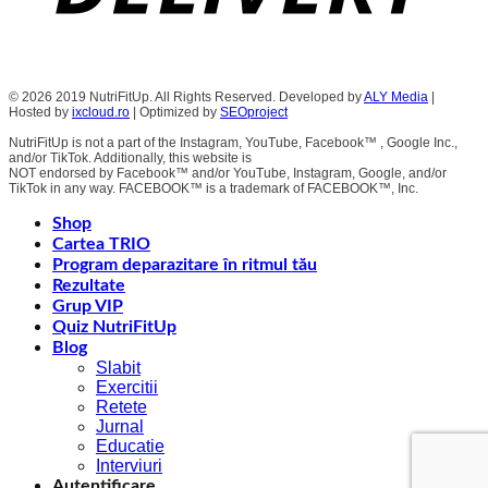
© 2026 2019 NutriFitUp. All Rights Reserved. Developed by
ALY Media
|
Hosted by
ixcloud.ro
| Optimized by
SEOproject
NutriFitUp is not a part of the Instagram, YouTube, Facebook™ , Google Inc.,
and/or TikTok. Additionally, this website is
NOT endorsed by Facebook™ and/or YouTube, Instagram, Google, and/or
TikTok in any way. FACEBOOK™ is a trademark of FACEBOOK™, Inc.
Shop
Cartea TRIO
Program deparazitare în ritmul tău
Rezultate
Grup VIP
Quiz NutriFitUp
Blog
Slabit
Exercitii
Retete
Jurnal
Educatie
Interviuri
Autentificare