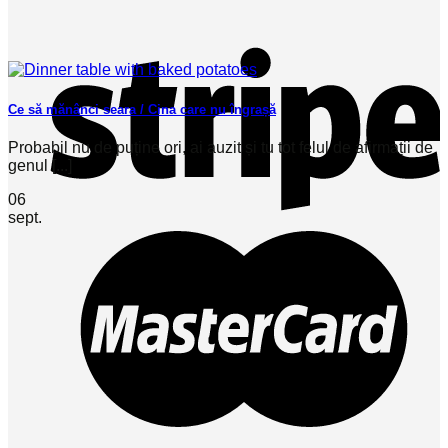
Ce să mănânci seara / Cina care nu îngrașă
Probabil nu de puține ori, ai auzit și tu tot felul de afirmații de
genul [...]
06
sept.