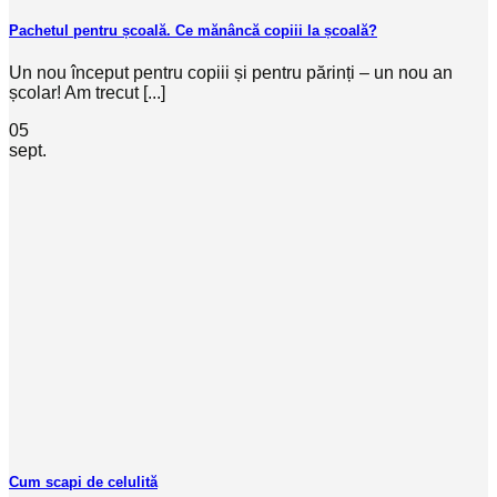
Pachetul pentru școală. Ce mănâncă copiii la școală?
Un nou început pentru copiii și pentru părinți – un nou an
școlar! Am trecut [...]
05
sept.
Cum scapi de celulită