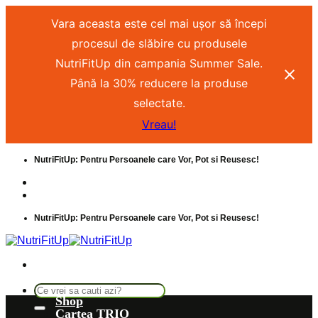
Vara aceasta este cel mai ușor să începi
procesul de slăbire cu produsele
NutriFitUp din campania Summer Sale.
Până la 30% reducere la produse
selectate.
Vreau!
NutriFitUp: Pentru Persoanele care Vor, Pot si Reusesc!
Intrebari frecvente
Despre noi
NutriFitUp: Pentru Persoanele care Vor, Pot si Reusesc!
Shop
Cartea TRIO