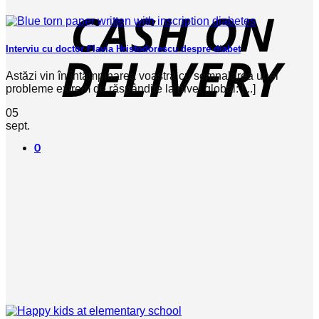
Interviu cu doctor Flavia Hristodorescu despre diabet
Astăzi vin în întâmpinarea voastră cu semnalarea unei
probleme extrem de răspândite la nivel global: [...]
05
sept.
0