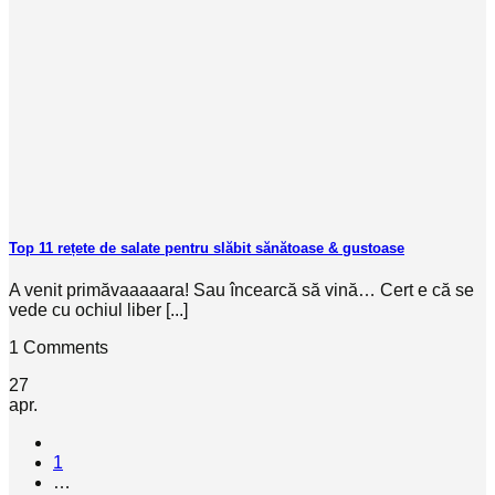
Top 11 rețete de salate pentru slăbit sănătoase & gustoase
A venit primăvaaaaara! Sau încearcă să vină… Cert e că se
vede cu ochiul liber [...]
1 Comments
27
apr.
1
…