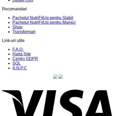
Detalii cont
Recomandari
Pachetul NutriFitUp pentru Slabit
Pachetul NutriFitUp pentru Mamici
Shop
Transformari
Link-uri utile
F.A.Q.
Harta Site
Centru GDPR
SOL
A.N.P.C