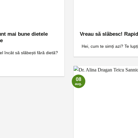
unt mai bune dietele
Vreau să slăbesc! Rapid
le
Hei, cum te simți azi? Te lupți
el încât să slăbești fără dietă?
08
aug.