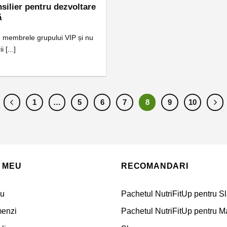
nsilier pentru dezvoltare
ă
re membrele grupului VIP și nu
i [...]
1
…
5
6
7
8
9
10
 MEU
RECOMANDARI
eu
Pachetul NutriFitUp pentru Sl
menzi
Pachetul NutriFitUp pentru M