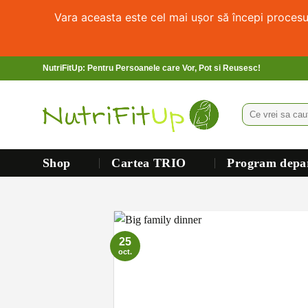
Vara aceasta este cel mai ușor să începi proces
NutriFitUp: Pentru Persoanele care Vor, Pot si Reusesc!
Shop
Cartea TRIO
Program depar
25
oct.