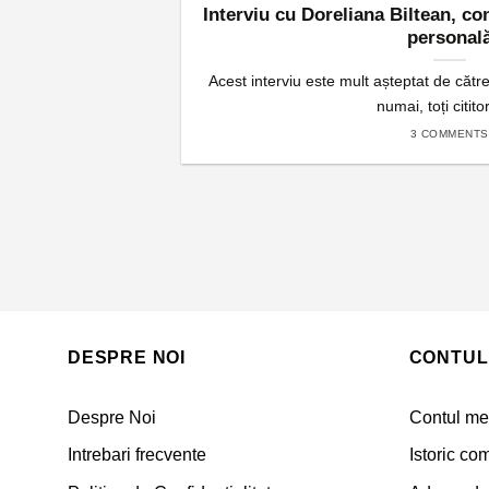
Interviu cu Doreliana Biltean, co
personal
Acest interviu este mult așteptat de căt
numai, toți cititori
3 COMMENTS
DESPRE NOI
CONTUL
Despre Noi
Contul m
Intrebari frecvente
Istoric co