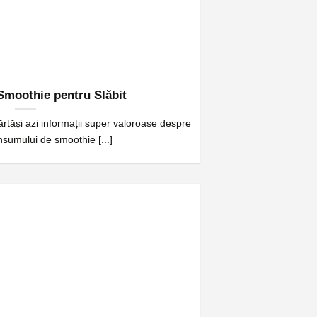
Smoothie pentru Slăbit
rtăși azi informații super valoroase despre
nsumului de smoothie [...]