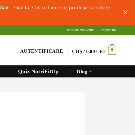
Sale. Până la 30% reducere la produse selectate.
Intrebari frecvente
Despre noi
0
AUTENTIFICARE
COȘ /
0,00
LEI
Quiz NutriFitUp
Blog