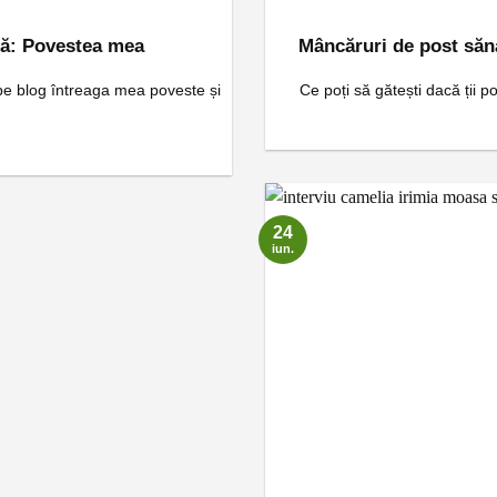
pă: Povestea mea
Mâncăruri de post sănă
 pe blog întreaga mea poveste și
Ce poți să gătești dacă ții pos
24
iun.