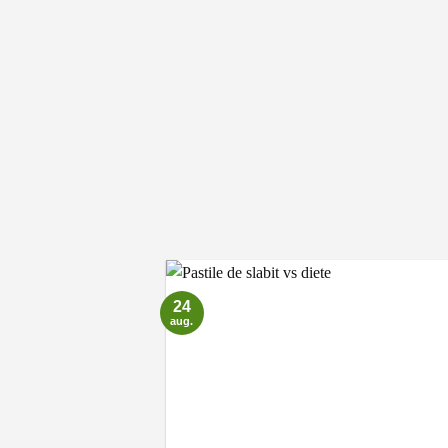
24
aug.