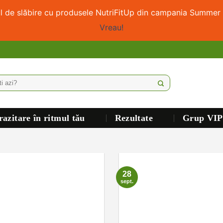
ul de slăbire cu produsele NutriFitUp din campania Summer 
Vreau!
azitare în ritmul tău
Rezultate
Grup VIP
28
sept.