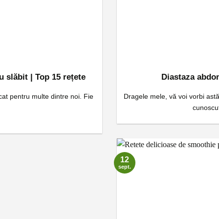
 slăbit | Top 15 rețete
Diastaza abdom
cat pentru multe dintre noi. Fie
Dragele mele, vă voi vorbi ast
cunoscut
12
sept.