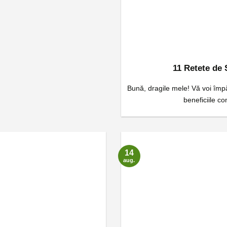
11 Retete de 
Bună, dragile mele! Vă voi împă
beneficiile co
14
aug.