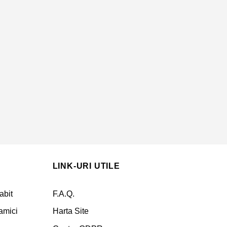
LINK-URI UTILE
abit
F.A.Q.
amici
Harta Site