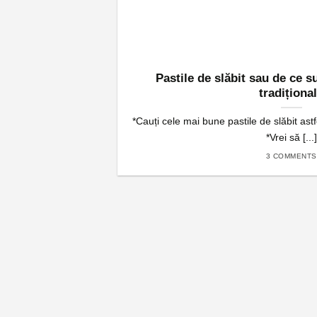
Pastile de slăbit sau de ce s
tradiționa
*Cauți cele mai bune pastile de slăbit astf
*Vrei să [...]
3 COMMENTS