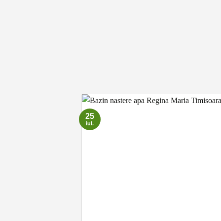
25
iul.