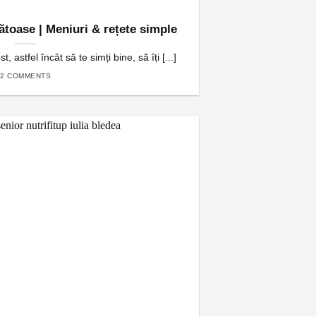
toase | Meniuri & rețete simple
t, astfel încât să te simți bine, să îți [...]
2 COMMENTS